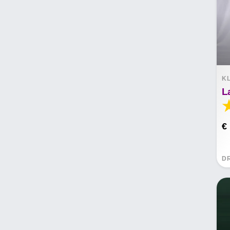
K
€
D