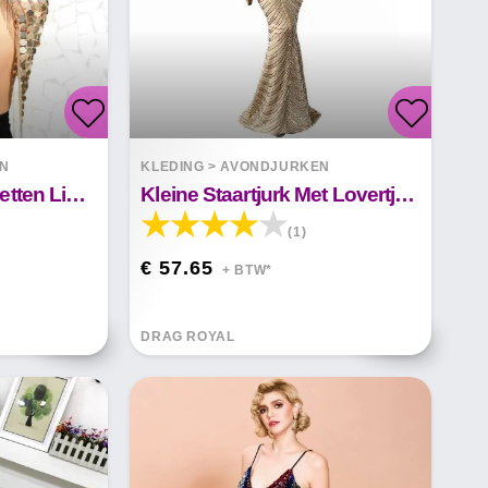
EN
KLEDING
>
AVONDJURKEN
Handgemaakte Pailletten Lichaamsketting Ximena
Kleine Staartjurk Met Lovertjes Margaret
(1)
€ 57.65
+ BTW*
DRAG ROYAL