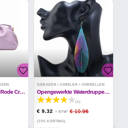
SSEN
SIERADEN / JUWELEN
>
OORBELLEN
Zachte Lederen Net Rode Crossbody Gevouwen Cloudtas
Opengewerkte Waterdruppels Kleurrijke Oorbellen
(1)
€ 9.32
€ 10.96
+ BTW*
(15% KORTING).