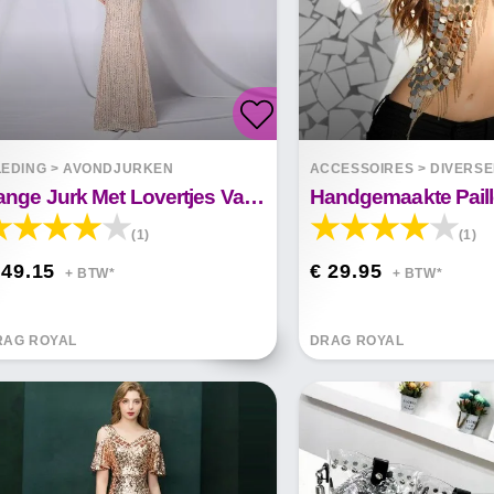
LEDING
>
AVONDJURKEN
ACCESSOIRES
>
DIVERS
Lange Jurk Met Lovertjes Van Alexandra Met Lovertjes
(1)
(1)
 49.15
€ 29.95
+ BTW*
+ BTW*
RAG ROYAL
DRAG ROYAL