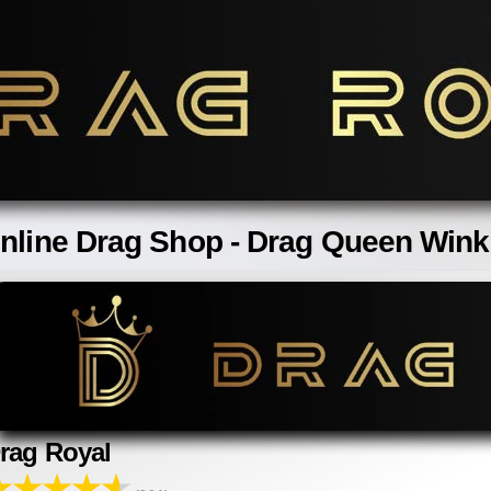
nline Drag Shop - Drag Queen Wink
rag Royal