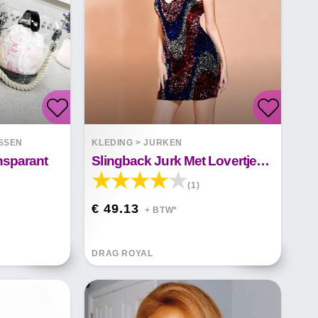
SSEN
KLEDING
>
JURKEN
ansparant
Slingback Jurk Met Lovertjes ROOD WIT BLAUW
(1)
€ 49.13
+ BTW*
DRAG ROYAL