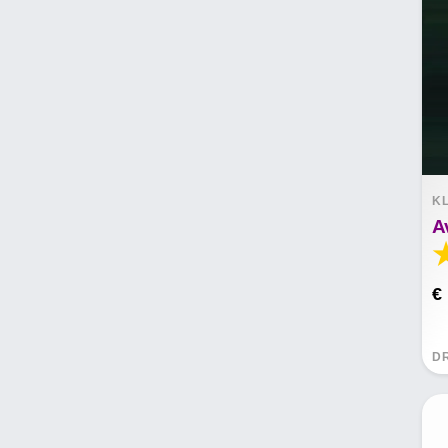
K
A
€
D