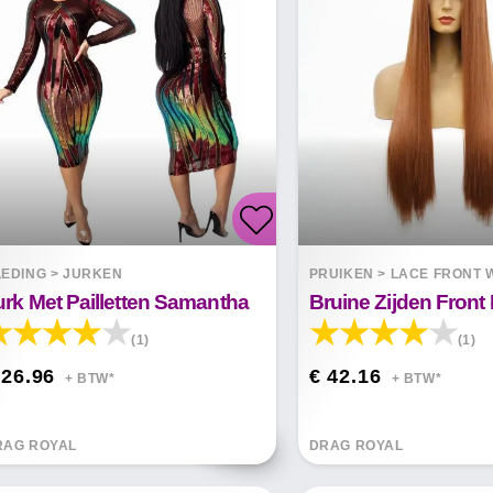
LEDING
>
JURKEN
PRUIKEN
>
LACE FRONT 
urk Met Pailletten Samantha
(1)
(1)
 26.96
€ 42.16
+ BTW*
+ BTW*
RAG ROYAL
DRAG ROYAL