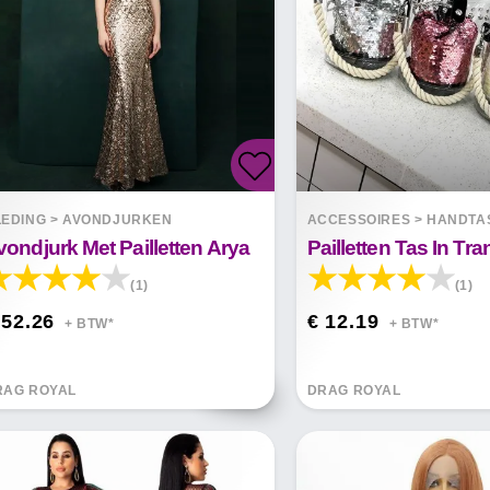
LEDING
>
AVONDJURKEN
ACCESSOIRES
>
HANDTA
vondjurk Met Pailletten Arya
Pailletten Tas In Tr
(1)
(1)
 52.26
€ 12.19
+ BTW*
+ BTW*
RAG ROYAL
DRAG ROYAL