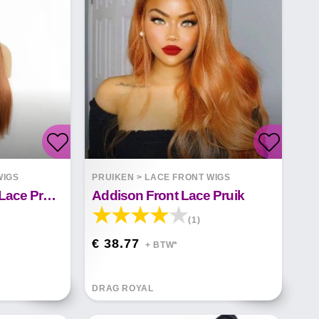
WIGS
PRUIKEN
>
LACE FRONT WIGS
Bruine Zijden Front Lace Pruik Naomi
Addison Front Lace Pruik
(1)
€ 38.77
+ BTW*
DRAG ROYAL