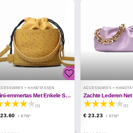
CCESSOIRES
>
HANDTASSEN
ACCESSOIRES
>
HANDTA
Mini-emmertas Met Enkele Schoudertas
(1)
(1)
 23.60
€ 23.23
+ BTW*
+ BTW*