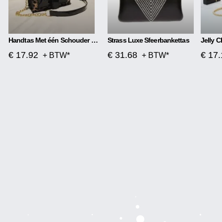
Handtas Met één Schouder En Luipaardprint
Strass Luxe Sfeerbankettas
€ 17.92
€ 31.68
€ 17.
+ BTW*
+ BTW*