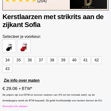
(204)
Kerstlaarzen met strikrits aan de
zijkant Sofia
Selecteer je voorkeur:
34
35
36
37
38
39
40
41
42
43
Zie info over maten
€ 29.06
+ BTW*
De prijzen zijn excl BTW en kunnen varieren van 0% tot het normale tarief, op de
bestelpagina wordt de BTW bepaald. Dit geldt hoofdzakelijk voor landen binnen de EU.
Bezorglocatie wijzigen