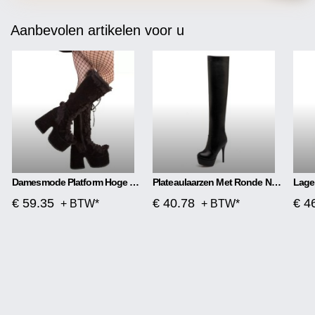
Aanbevolen artikelen voor u
Damesmode Platform Hoge Hakken Platform Laarzen
Plateaulaarzen Met Ronde Neus 13 Cm
€ 59.35
€ 40.78
€ 4
+ BTW*
+ BTW*