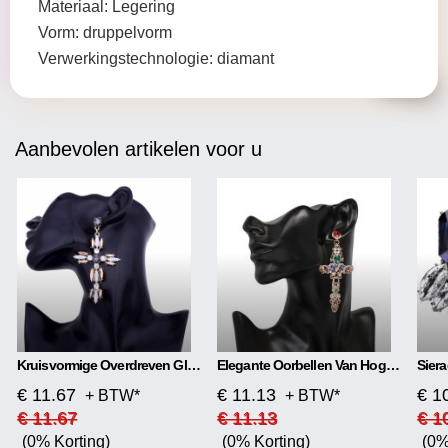
Materiaal: Legering
Vorm: druppelvorm
Verwerkingstechnologie: diamant
Aanbevolen artikelen voor u
Kruisvormige Overdreven Glanzende Oorbellen
Elegante Oorbellen Van Hoge Kwaliteit Materiaal: Glas/gekleurd Glas Soort: Oorsteker Vorm: Kruis Kleur: Goud + Kleur, Goud + Zwart, Zilver + Kleur, Zilver + Zwart
€ 11.67
€ 11.13
€ 1
+ BTW*
+ BTW*
€ 11.67
€ 11.13
€ 1
(0% Korting)
(0% Korting)
(0%