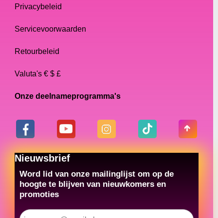
Privacybeleid
Servicevoorwaarden
Retourbeleid
Valuta's € $ £
Onze deelnameprogramma's
Nieuwsbrief
Word lid van onze mailinglijst om op de
hoogte te blijven van nieuwkomers en
promoties