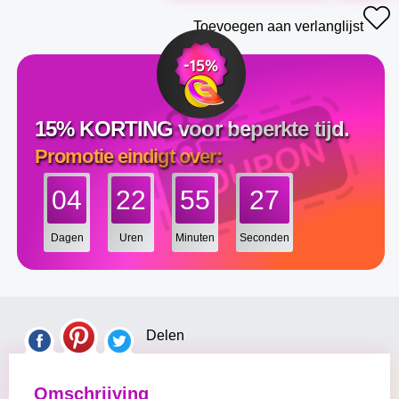
Toevoegen aan verlanglijst
15% KORTING voor beperkte tijd.
Promotie eindigt over:
04
22
55
26
Dagen
Uren
Minuten
Seconden
Delen
Omschrijving