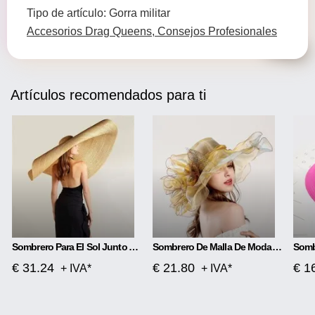
Tipo de artículo: Gorra militar
Accesorios Drag Queens, Consejos Profesionales
Artículos recomendados para ti
Sombrero Para El Sol Junto Al Mar, Sombrero De Paja Para Viajes Y Vacaciones, Sombrero De Paja, Sombrero De Paja De Papel
Sombrero De Malla De Moda De Organza
€ 31.24
€ 21.80
€ 1
+ IVA*
+ IVA*