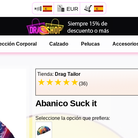
EUR
Abre tu menú de Safari.
o toque el botón de safari como se muestra a la izquierda
ección Corporal
Calzado
Pelucas
Accesorio
y toca AÑADIR A LA PANTALLA DE INICIO
onlinedragshop ahora está instalado como APLICACIÓN
Tienda:
Drag Tailor
(36)
Abanico Suck it
Seleccione la opción que prefiera: