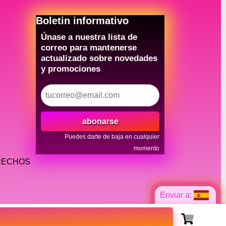
Boletin informativo
Únase a nuestra lista de
correo para mantenerse
actualizado sobre novedades
y promociones
abonarse
Puedes darte de baja en cualquier
momento
ERECHOS
Enviar a: