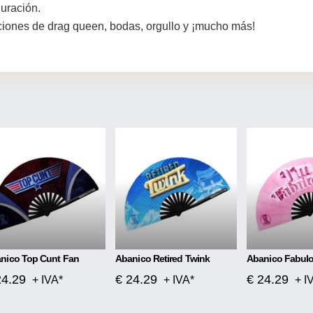
uración.
uaciones de drag queen, bodas, orgullo y ¡mucho más!
nico Top Cunt Fan
Abanico Retired Twink
Abanico Fabul
24.29
€ 24.29
€ 24.29
+ IVA*
+ IVA*
+ I