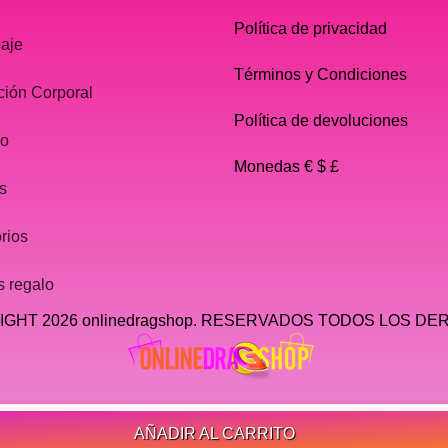
Política de privacidad
laje
Términos y Condiciones
ción Corporal
Política de devoluciones
do
Monedas € $ £
s
rios
s regalo
GHT 2026 onlinedragshop. RESERVADOS TODOS LOS D
AÑADIR AL CARRITO