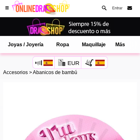
Entrar
Joyas / Joyería
Ropa
Maquillaje
Más
EUR
Accesorios
>
Abanicos de bambú
Abre tu menú de Safari.
o toque el botón de safari como se muestra a la izquierda
y toca AÑADIR A LA PANTALLA DE INICIO
onlinedragshop ahora está instalado como APLICACIÓN