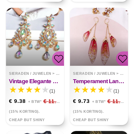
SIERADEN / JUWELEN
>
OORBELLEN
SIERADEN / JUWELEN
>
OORBE
Vintage Elegante Druppelvormige Oorbellen Luxe Kristal Hangstijl
Temperament Lange Vlinder Kristallen Oorbellen
(1)
(1)
€ 9.38
€ 11.03
€ 9.73
€ 11.45
+ BTW*
+ BTW*
(15% KORTING).
(15% KORTING).
CHEAP BUT SHINY
CHEAP BUT SHINY