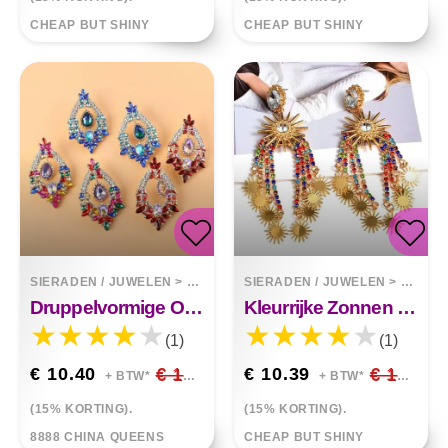
CHEAP BUT SHINY
CHEAP BUT SHINY
SIERADEN / JUWELEN
>
OORBELLEN
SIERADEN / JUWELEN
>
OORBE
Druppelvormige Oorbellen Mode
Kleurrijke Zonnen Kristallen Kwast Hanger Oorbellen
(1)
(1)
€ 10.40
€ 12.24
€ 10.39
€ 12.22
+ BTW*
+ BTW*
(15% KORTING).
(15% KORTING).
8888 CHINA QUEENS
CHEAP BUT SHINY