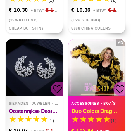
(1)
(1)
€ 10.30
€ 12.12
€ 10.36
€ 12.19
+ BTW*
+ BTW*
(15% KORTING).
(15% KORTING).
CHEAP BUT SHINY
8888 CHINA QUEENS
AD
SIERADEN / JUWELEN
>
OORBELLEN
ACCESSOIRES
>
BOA´S
Oostenrijkse Designaccessoires Kristallen Sieraden Oorknopjes Met Zirconia
Duo Colors Drag Queen Organza Ruffle Boa
(1)
(1)
€ 16.07
€ 18.91
€ 102.94