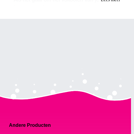
kan een perfect paar oorbellen het verschil
maken. En als je een dragqueen bent, kan
het kiezen van de juiste oorbellen je look
naar een hoger niveau tillen. Oorbellen met
Drag Queen-sieraden zijn er in verschillende
stijlen, maten en kleuren, dus er is voor elk
wat wils.
Het belang van het kiezen van de
juiste oorbellen
Het kiezen van de juiste oorbellen is
essentieel voor welke dragqueen dan ook.
Oorbellen kunnen je outfit aanvullen, je
gezicht accentueren en een extra vleugje
glamour toevoegen aan je algehele look.
Andere Producten
Een paar statement-oorbellen kunnen ook