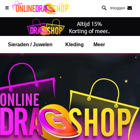
Inloggen
Sieraden / Juwelen
Kleding
Meer
Open Safari menu.
of klik de safari knop zoals hiernaast getoont
en klik TOEVOEGEN AAN BUREAUBLAD
onlinedragshop is nu geinstalleeerd als APP