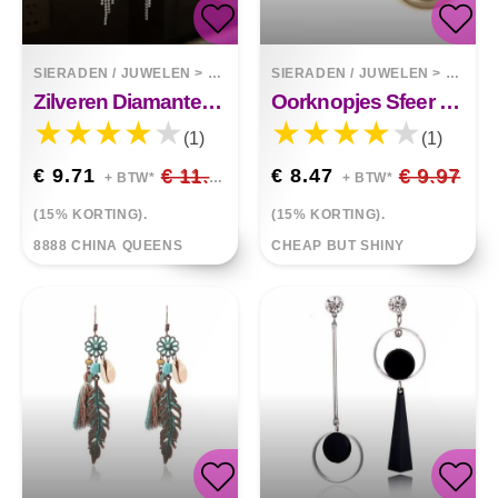
SIERADEN / JUWELEN
>
OORBELLEN
SIERADEN / JUWELEN
>
OORBE
Zilveren Diamanten Blad Kwast Oorbellen Mode
Oorknopjes Sfeer Metalen Ring Gesp Hollow
(1)
(1)
€ 9.71
€ 11.42
€ 8.47
€ 9.97
+ BTW*
+ BTW*
(15% KORTING).
(15% KORTING).
8888 CHINA QUEENS
CHEAP BUT SHINY