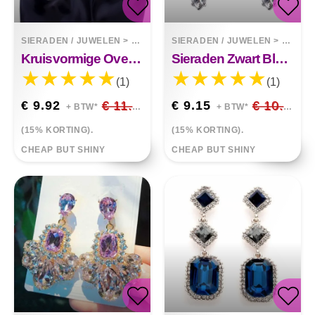
SIERADEN / JUWELEN
>
OORBELLEN
SIERADEN / JUWELEN
>
OORBE
Kruisvormige Overdreven Glanzende Oorbellen
Sieraden Zwart Blauw Kristal Strass Drop Oorbellen
(1)
(1)
€ 9.92
€ 11.67
€ 9.15
€ 10.76
+ BTW*
+ BTW*
(15% KORTING).
(15% KORTING).
CHEAP BUT SHINY
CHEAP BUT SHINY