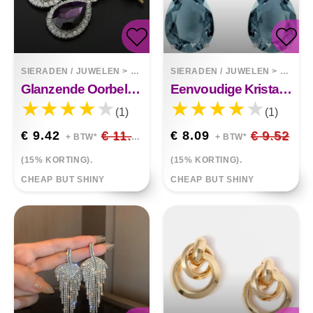
SIERADEN / JUWELEN
>
OORBELLEN
SIERADEN / JUWELEN
>
OORBE
Glanzende Oorbellen Met Druppelkristallen
Eenvoudige Kristallen Oorbellen
(1)
(1)
€ 9.42
€ 11.08
€ 8.09
€ 9.52
+ BTW*
+ BTW*
(15% KORTING).
(15% KORTING).
CHEAP BUT SHINY
CHEAP BUT SHINY