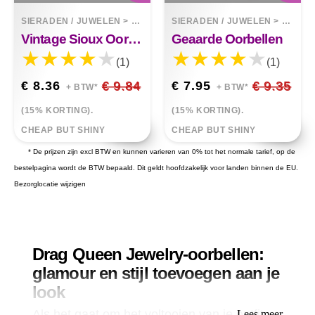
SIERADEN / JUWELEN
>
OORBELLEN
SIERADEN / JUWELEN
>
OORBE
Vintage Sioux Oorbellen
Geaarde Oorbellen
(1)
(1)
€ 8.36
€ 9.84
€ 7.95
€ 9.35
+ BTW*
+ BTW*
(15% KORTING).
(15% KORTING).
CHEAP BUT SHINY
CHEAP BUT SHINY
* De prijzen zijn excl BTW en kunnen varieren van 0% tot het normale tarief, op de
bestelpagina wordt de BTW bepaald. Dit geldt hoofdzakelijk voor landen binnen de EU.
Bezorglocatie wijzigen
Drag Queen Jewelry-oorbellen:
glamour en stijl toevoegen aan je
look
Als het gaat om het voltooien van je outfit,
Lees meer