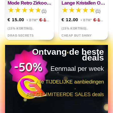
Mode Retro Zirkoon Kleur Drop Oorbellen
Lange Kristallen Oorbellen Kwastjes Oorbellen
(1)
(1)
€ 15.00
€ 17.65
€ 12.00
€ 14.12
+ BTW*
+ BTW*
(15% KORTING).
(15% KORTING).
DRAG SECRETS
CHEAP BUT SHINY
Ontvang de beste
deals
Eenmaal per week
Alle TIJDELIJKE aanbiedingen
Alle GELIMITEERDE SALES deals