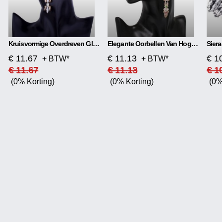
Kruisvormige Overdreven Glanzende Oorbellen
Elegante Oorbellen Van Hoge Kwaliteit Materiaal: Glas/gekleurd Glas Soort: Oorsteker Vorm: Kruis Kleur: Goud + Kleur, Goud + Zwart, Zilver + Kleur, Zilver + Zwart
€ 11.67
€ 11.13
€ 1
+ BTW*
+ BTW*
€ 11.67
€ 11.13
€ 1
(0% Korting)
(0% Korting)
(0%