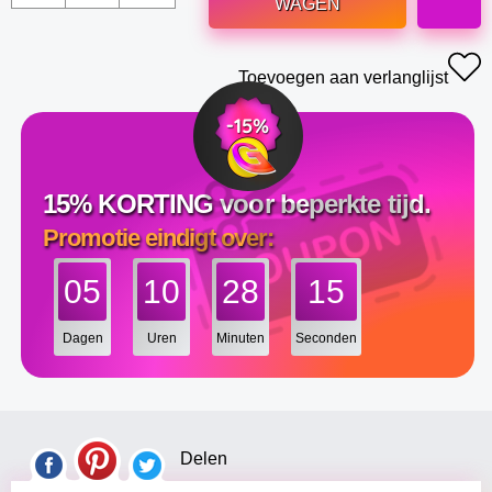
WAGEN
Toevoegen aan verlanglijst
15% KORTING voor beperkte tijd.
Promotie eindigt over:
05
10
28
14
Dagen
Uren
Minuten
Seconden
Delen