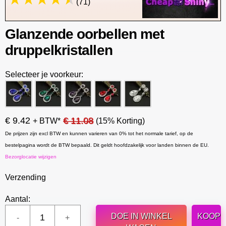
(71)
Glanzende oorbellen met
druppelkristallen
Selecteer je voorkeur:
€ 9.42
€ 11.08
+ BTW*
(15% Korting)
De prijzen zijn excl BTW en kunnen varieren van 0% tot het normale tarief, op de
bestelpagina wordt de BTW bepaald. Dit geldt hoofdzakelijk voor landen binnen de EU.
Bezorglocatie wijzigen
Verzending
Aantal:
DOE IN WINKEL
KOOP