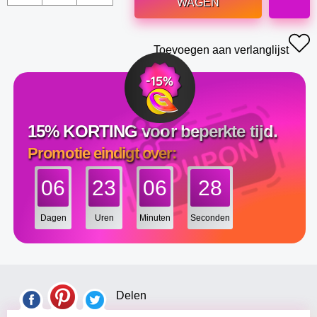
WAGEN
Toevoegen aan verlanglijst
15% KORTING voor beperkte tijd.
Promotie eindigt over:
06
23
06
27
Dagen
Uren
Minuten
Seconden
Delen