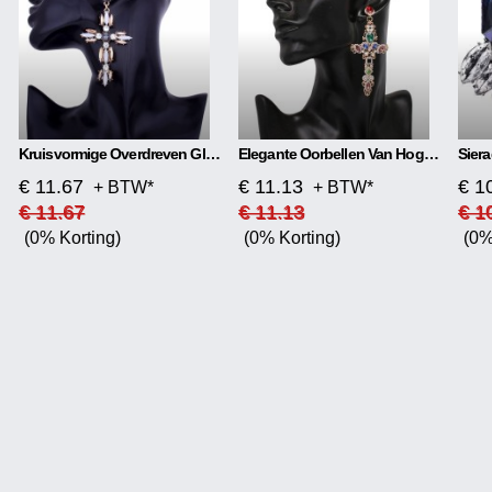
Kruisvormige Overdreven Glanzende Oorbellen
Elegante Oorbellen Van Hoge Kwaliteit Materiaal: Glas/gekleurd Glas Soort: Oorsteker Vorm: Kruis Kleur: Goud + Kleur, Goud + Zwart, Zilver + Kleur, Zilver + Zwart
€ 11.67
€ 11.13
€ 1
+ BTW*
+ BTW*
€ 11.67
€ 11.13
€ 1
(0% Korting)
(0% Korting)
(0%