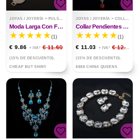
JOYAS / JOYERÍA
>
PULSERAS
JOYAS / JOYERÍA
>
COLLARES
Moda Larga Con Flecos Círculo Discoteca Retro Oro Pulsera Joyería
Collar Pendientes Temperamento Set
(1)
(1)
€ 9.86
€ 11.60
€ 11.03
€ 12.98
+ IVA*
+ IVA*
(15% DE DESCUENTO).
(15% DE DESCUENTO).
CHEAP BUT SHINY
8888 CHINA QUEENS