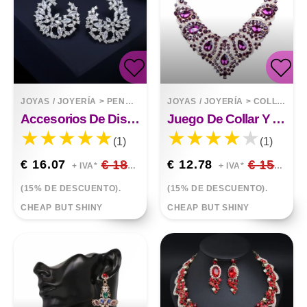
JOYAS / JOYERÍA
>
PENDIENTES
JOYAS / JOYERÍA
>
COLLARES
Accesorios De Diseño Austriaco Pendientes De Botón De Joyería De Cristal Con Circonita Cúbica
Juego De Collar Y Aretes De Novia Coloridos
(1)
(1)
€ 16.07
€ 18.91
€ 12.78
€ 15.03
+ IVA*
+ IVA*
(15% DE DESCUENTO).
(15% DE DESCUENTO).
CHEAP BUT SHINY
CHEAP BUT SHINY