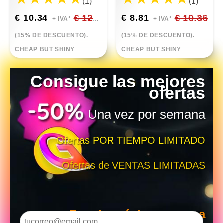
(1)
(1)
€ 10.34
€ 12.17
€ 8.81
€ 10.36
+ IVA*
+ IVA*
(15% DE DESCUENTO).
(15% DE DESCUENTO).
CHEAP BUT SHINY
CHEAP BUT SHINY
Consigue las mejores
ofertas
Una vez por semana
Ofertas POR TIEMPO LIMITADO
Ofertas de VENTAS LIMITADAS
Para la próxima semana