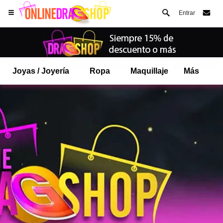
Entrar
Joyas / Joyería
Ropa
Maquillaje
Más
Abre tu menú de Safari.
o toque el botón de safari como se muestra a la izquierda
y toca AÑADIR A LA PANTALLA DE INICIO
onlinedragshop ahora está instalado como APLICACIÓN