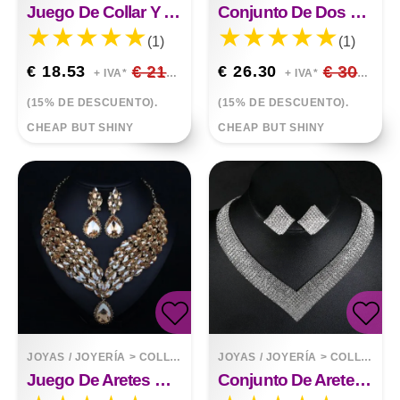
Juego De Collar Y Aretes De Cristal Reina Africana
Conjunto De Dos Piezas De Pendientes De Collar De Diamantes De Imitación De Cristal De Flor
(1)
(1)
€ 18.53
€ 21.80
€ 26.30
€ 30.94
+ IVA*
+ IVA*
(15% DE DESCUENTO).
(15% DE DESCUENTO).
CHEAP BUT SHINY
CHEAP BUT SHINY
JOYAS / JOYERÍA
>
COLLARES
JOYAS / JOYERÍA
>
COLLARES
Juego De Aretes De Collar De Río Egipcio
Conjunto De Aretes De Collar De Diamantes De Imitación Cuadrados Brillantes Elegantes