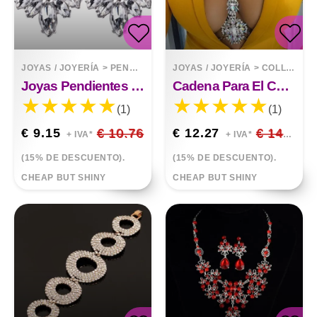
JOYAS / JOYERÍA
>
PENDIENTES
JOYAS / JOYERÍA
>
COLLARES
Joyas Pendientes Colgantes De Diamantes De Imitación De Cristal Azul Negro
Cadena Para El Cuerpo Con Collar De Flores De Diamantes
(1)
(1)
€ 9.15
€ 10.76
€ 12.27
€ 14.44
+ IVA*
+ IVA*
(15% DE DESCUENTO).
(15% DE DESCUENTO).
CHEAP BUT SHINY
CHEAP BUT SHINY