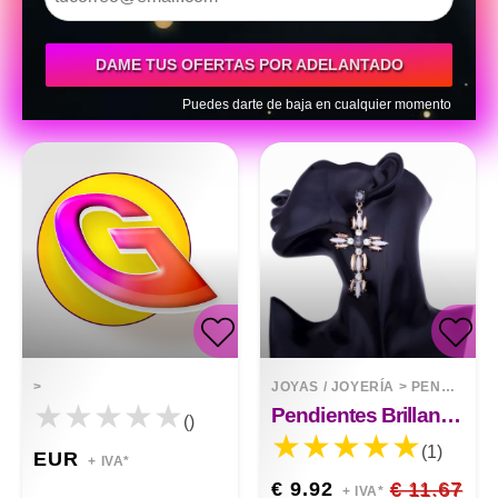
DAME TUS OFERTAS POR ADELANTADO
Puedes darte de baja en cualquier momento
>
JOYAS / JOYERÍA
>
PENDIENTES
Pendientes Brillantes Exagerados En Forma De Cruz
()
(1)
EUR
+ IVA*
€ 9.92
€ 11.67
+ IVA*