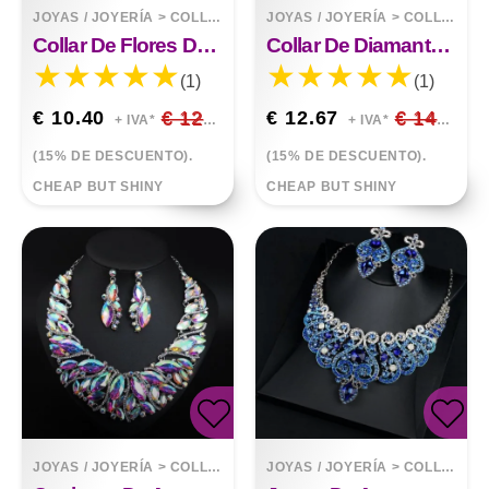
JOYAS / JOYERÍA
>
COLLARES
JOYAS / JOYERÍA
>
COLLARES
Collar De Flores De Aleación De Diamantes
Collar De Diamantes De Imitación De Aleación Cadena De Suéter De Diamantes Completos De Lujo
(1)
(1)
€ 10.40
€ 12.24
€ 12.67
€ 14.91
+ IVA*
+ IVA*
(15% DE DESCUENTO).
(15% DE DESCUENTO).
CHEAP BUT SHINY
CHEAP BUT SHINY
JOYAS / JOYERÍA
>
COLLARES
JOYAS / JOYERÍA
>
COLLARES