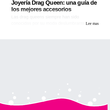
Joyería Drag Queen: una guía de
los mejores accesorios
Las drag queens siempre han sido
conocidas por su moda deslumbrante y
Lee mas
extravagante, y las joyas son una parte
esencial de su apariencia. Desde collares
hasta pulseras, aretes y tiaras, la joyería
drag queen agrega ese brillo y glamour
extra que lleva sus atuendos al siguiente
nivel. En este artículo, exploraremos el
mundo de la joyería drag queen y te
daremos información sobre los mejores
accesorios para mejorar tu apariencia drag.
Tabla de contenido
Introducción
La importancia de la joyería en Drag