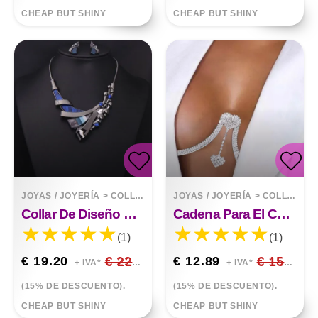
CHEAP BUT SHINY
CHEAP BUT SHINY
JOYAS / JOYERÍA
>
COLLARES
JOYAS / JOYERÍA
>
COLLARES
Collar De Diseño Moderno De Piedras Preciosas
Cadena Para El Cuerpo Con Soporte Para El Pecho Con Colgante De Corazón Doble Para Damas
(1)
(1)
€ 19.20
€ 22.59
€ 12.89
€ 15.16
+ IVA*
+ IVA*
(15% DE DESCUENTO).
(15% DE DESCUENTO).
CHEAP BUT SHINY
CHEAP BUT SHINY