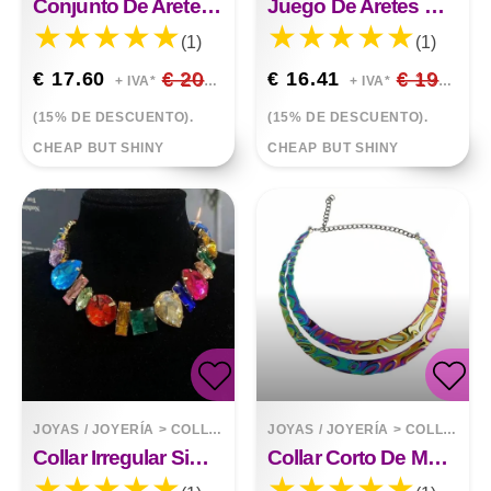
Conjunto De Aretes De Collar De Cristal
Juego De Aretes De Collar De Cristal Azul
(1)
(1)
€ 17.60
€ 20.71
€ 16.41
€ 19.31
+ IVA*
+ IVA*
(15% DE DESCUENTO).
(15% DE DESCUENTO).
CHEAP BUT SHINY
CHEAP BUT SHINY
JOYAS / JOYERÍA
>
COLLARES
JOYAS / JOYERÍA
>
COLLARES
Collar Irregular Simple E Indiferente Feng Shui Drill
Collar Corto De Metal Con Patrón Ovalado