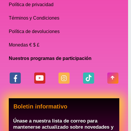
Política de privacidad
Drag
La joyería es una parte esencial del atuendo
Términos y Condiciones
de cualquier drag queen. Puede transformar
Política de devoluciones
un simple look en algo glamoroso y
extravagante. Las drag queens usan joyas
Monedas € $ £
para acentuar sus rasgos, resaltar sus
disfraces y agregar ese toque extra de brillo
Nuestros programas de participación
que llama la atención de la audiencia.
En drag, las joyas adecuadas pueden elevar
un look de básico a impresionante. Es una
oportunidad para mostrar tu estilo personal
y tu creatividad al mismo tiempo que rindes
Boletin informativo
homenaje a los íconos de drag queen que
nos allanaron el camino a todos.
Únase a nuestra lista de correo para
mantenerse actualizado sobre novedades y