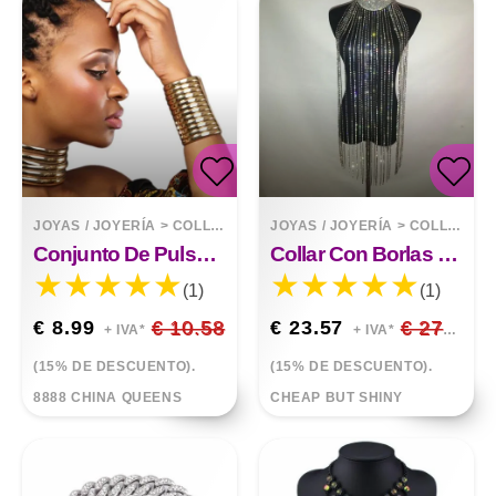
JOYAS / JOYERÍA
>
COLLARES
JOYAS / JOYERÍA
>
COLLARES
Conjunto De Pulsera De Gargantilla De Collar Exagerado
Collar Con Borlas De Diamantes De Imitación, Cadena Para El Cuerpo, Cabestro
(1)
(1)
€ 8.99
€ 10.58
€ 23.57
€ 27.73
+ IVA*
+ IVA*
(15% DE DESCUENTO).
(15% DE DESCUENTO).
8888 CHINA QUEENS
CHEAP BUT SHINY