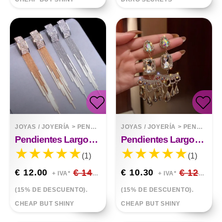
JOYAS / JOYERÍA
>
PENDIENTES
JOYAS / JOYERÍA
>
PENDIENTES
Pendientes Largos De Borlas Con Cristales
Pendientes Largos De Temperamento De Cristal Lleno De Diamantes En Forma De Gota Pendientes Atmosféricos
(1)
(1)
€ 12.00
€ 14.12
€ 10.30
€ 12.12
+ IVA*
+ IVA*
(15% DE DESCUENTO).
(15% DE DESCUENTO).
CHEAP BUT SHINY
CHEAP BUT SHINY