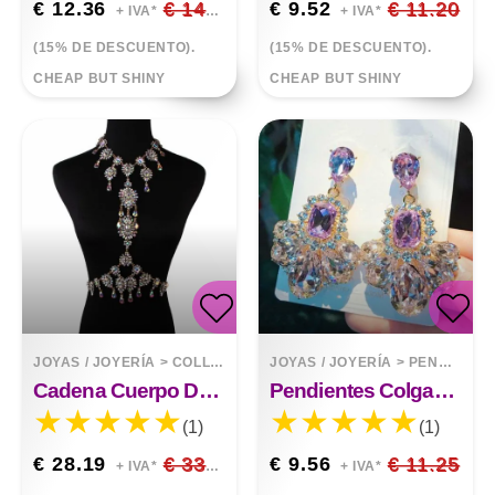
€ 12.36
€ 14.54
€ 9.52
€ 11.20
+ IVA*
+ IVA*
(15% DE DESCUENTO).
(15% DE DESCUENTO).
CHEAP BUT SHINY
CHEAP BUT SHINY
JOYAS / JOYERÍA
>
COLLARES
JOYAS / JOYERÍA
>
PENDIENTES
Cadena Cuerpo De Diamantes
Pendientes Colgantes Largos De Piedras Preciosas De Lujo Con Aguja De Plata
(1)
(1)
€ 28.19
€ 33.17
€ 9.56
€ 11.25
+ IVA*
+ IVA*