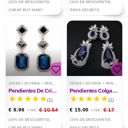
(15% DE DESCUENTO).
(15% DE DESCUENTO).
CHEAP BUT SHINY
DRAG SECRETS
JOYAS / JOYERÍA
>
PENDIENTES
JOYAS / JOYERÍA
>
PENDIENTES
Pendientes De Cristal Cuadrados Geométricos Largos Pendientes De Piedras Preciosas
Pendientes Colgantes De Color Circón Retro De Moda
(1)
(1)
€ 8.96
€ 10.54
€ 15.00
€ 17.65
+ IVA*
+ IVA*
(15% DE DESCUENTO).
(15% DE DESCUENTO).
CHEAP BUT SHINY
DRAG SECRETS