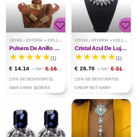
JOYAS / JOYERÍA
>
COLLARES
JOYAS / JOYERÍA
>
COLLARES
Pulsera De Anillo De Manos De Collar De Reina Africana
Cristal Azul De Lujo Adornado.
(1)
(1)
€ 14.14
€ 16.64
€ 26.70
€ 31.41
+ IVA*
+ IVA*
(15% DE DESCUENTO).
(15% DE DESCUENTO).
8888 CHINA QUEENS
CHEAP BUT SHINY