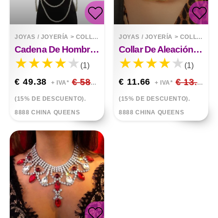
JOYAS / JOYERÍA
>
COLLARES
JOYAS / JOYERÍA
>
COLLARES
Cadena De Hombro Con Chal De Perlas
Collar De Aleación De Mujer Con Collar Esmerilado Brillante Con Personalidad
(1)
(1)
€ 49.38
€ 58.09
€ 11.66
€ 13.72
+ IVA*
+ IVA*
(15% DE DESCUENTO).
(15% DE DESCUENTO).
8888 CHINA QUEENS
8888 CHINA QUEENS