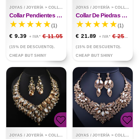
JOYAS / JOYERÍA
>
COLLARES
JOYAS / JOYERÍA
>
COLLARES
Collar Pendientes Conjunto Elegante
Collar De Piedras Cuadradas Grandes Con Cadena De Adorno De Moda
(1)
(1)
€ 9.39
€ 11.05
€ 21.89
€ 25.75
+ IVA*
+ IVA*
(15% DE DESCUENTO).
(15% DE DESCUENTO).
CHEAP BUT SHINY
CHEAP BUT SHINY
JOYAS / JOYERÍA
>
COLLARES
JOYAS / JOYERÍA
>
COLLARES