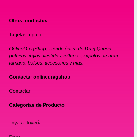
Tipos de joyería Drag Queen
Collares
Otros productos
Anillos
Tiaras
Tarjetas regalo
Pulseras
OnlineDragShop, Tienda única de Drag Queen,
Pendientes
pelucas, joyas, vestidos, rellenos, zapatos de gran
Elegir la joyería adecuada para tu look
tamaño, bolsos, accesorios y más.
Dónde comprar joyería Drag Queen
Cómo cuidar tus joyas Drag Queen
Contactar onlinedragshop
Conclusión
Contactar
Preguntas frecuentes
Categorías de Producto
1. Introducción
Drag ha sido parte de la cultura popular
Joyas / Joyería
durante décadas, y siempre se ha tratado
de hacer una declaración a través de la