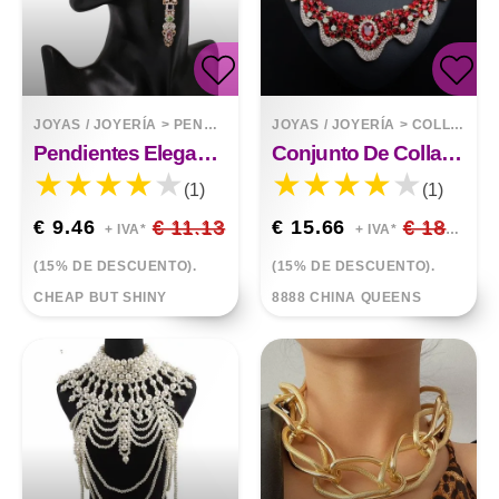
JOYAS / JOYERÍA
>
PENDIENTES
JOYAS / JOYERÍA
>
COLLARES
Pendientes Elegantes De Alta Calidad.
Conjunto De Collar De Collar Geométrico De Diamantes
(1)
(1)
€ 9.46
€ 11.13
€ 15.66
€ 18.42
+ IVA*
+ IVA*
(15% DE DESCUENTO).
(15% DE DESCUENTO).
CHEAP BUT SHINY
8888 CHINA QUEENS