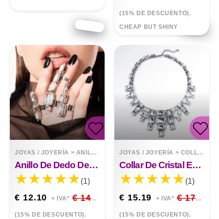
(15% DE DESCUENTO).
CHEAP BUT SHINY
JOYAS / JOYERÍA
>
ANILLOS
JOYAS / JOYERÍA
>
COLLARES
Anillo De Dedo De 3 Piezas Con Diamantes De Imitación Irregulares Negros Con Diamantes Blancos
Collar De Cristal Exagerado De Moda
(1)
(1)
€ 12.10
€ 14.24
€ 15.19
€ 17.87
+ IVA*
+ IVA*
(15% DE DESCUENTO).
(15% DE DESCUENTO).