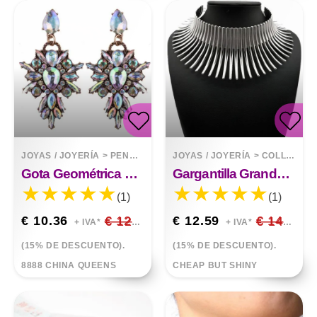
JOYAS / JOYERÍA
>
PENDIENTES
JOYAS / JOYERÍA
>
COLLARES
Gota Geométrica De Cristal Colorido Con Diamantes Pendientes Exquisitos Exagerados
Gargantilla Grande Con Cuello De Espinas
(1)
(1)
€ 10.36
€ 12.19
€ 12.59
€ 14.81
+ IVA*
+ IVA*
(15% DE DESCUENTO).
(15% DE DESCUENTO).
8888 CHINA QUEENS
CHEAP BUT SHINY