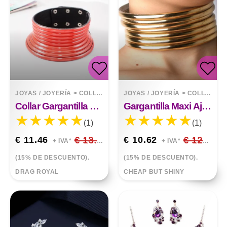
JOYAS / JOYERÍA
>
COLLARES
JOYAS / JOYERÍA
>
COLLARES
Collar Gargantilla Llamativo Vintage
Gargantilla Maxi Ajustable Y Pulsera
(1)
(1)
€ 11.46
€ 13.48
€ 10.62
€ 12.49
+ IVA*
+ IVA*
(15% DE DESCUENTO).
(15% DE DESCUENTO).
DRAG ROYAL
CHEAP BUT SHINY