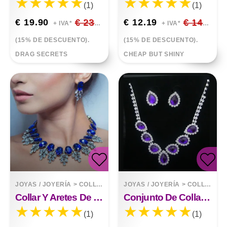
(1)
(1)
€ 19.90
€ 23.41
€ 12.19
€ 14.34
+ IVA*
+ IVA*
(15% DE DESCUENTO).
(15% DE DESCUENTO).
DRAG SECRETS
CHEAP BUT SHINY
JOYAS / JOYERÍA
>
COLLARES
JOYAS / JOYERÍA
>
COLLARES
Collar Y Aretes De Cristal De Moda Con Diamantes
Conjunto De Collar De Aretes De Diamantes
(1)
(1)