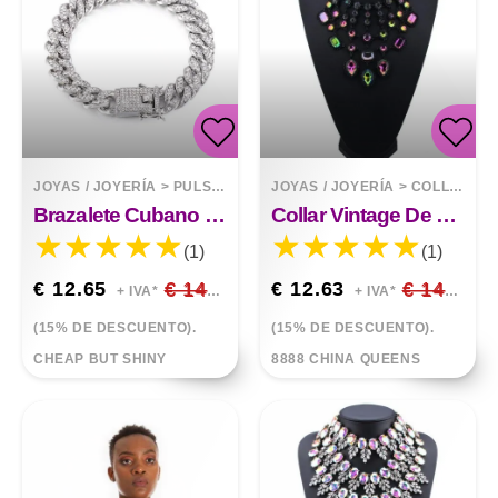
JOYAS / JOYERÍA
>
PULSERAS
JOYAS / JOYERÍA
>
COLLARES
Brazalete Cubano De Miami Con Diamantes Completos, Brazalete Con Cierre De Mariposa
Collar Vintage De Lujo Con Borla De Diamantes
(1)
(1)
€ 12.65
€ 14.88
€ 12.63
€ 14.86
+ IVA*
+ IVA*
(15% DE DESCUENTO).
(15% DE DESCUENTO).
CHEAP BUT SHINY
8888 CHINA QUEENS