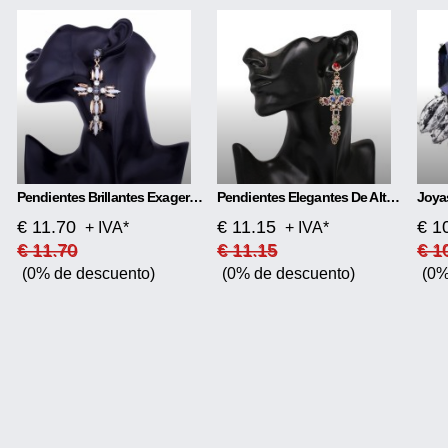
Pendientes Brillantes Exagerados En Forma De Cruz
Pendientes Elegantes De Alta Calidad.
€ 11.70
€ 11.15
€ 1
+ IVA*
+ IVA*
€ 11.70
€ 11.15
€ 1
(0% de descuento)
(0% de descuento)
(0%