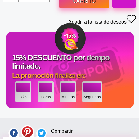
CARRITO
Añadir a la lista de deseos
15% DESCUENTO por tiempo
limitado.
La promoción finaliza en:
Días
Horas
Minutos
Segundos
Compartir