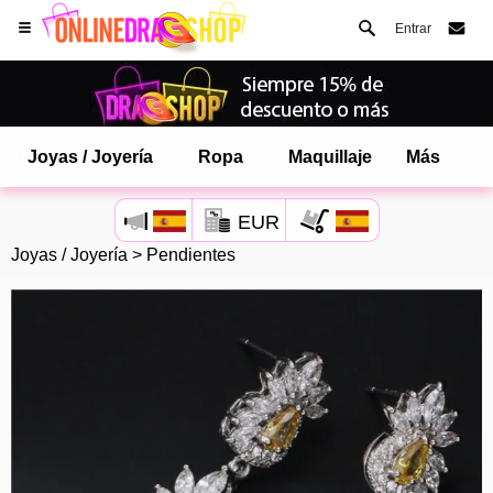
Entrar
Joyas / Joyería
Ropa
Maquillaje
Más
EUR
Joyas / Joyería
>
Pendientes
Abre tu menú de Safari.
o toque el botón de safari como se muestra a la izquierda
y toca AÑADIR A LA PANTALLA DE INICIO
onlinedragshop ahora está instalado como APLICACIÓN