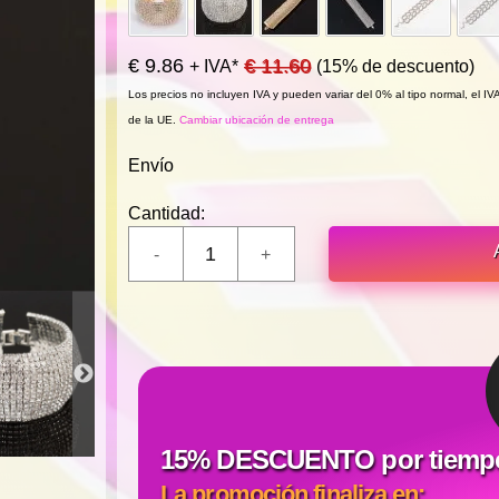
€ 9.86
€ 11.60
+ IVA*
(15% de descuento)
Los precios no incluyen IVA y pueden variar del 0% al tipo normal, el I
de la UE.
Cambiar ubicación de entrega
Envío
Cantidad:
15% DESCUENTO por tiempo 
La promoción finaliza en: