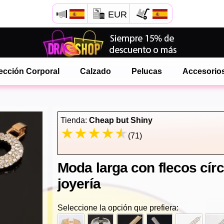
EUR
Abre tu menú de Safari.
o toque el botón de safari como se muestra a la izquierda
ección Corporal
Calzado
Pelucas
Accesorio
y toca AÑADIR A LA PANTALLA DE INICIO
onlinedragshop ahora está instalado como APLICACIÓN
Tienda:
Cheap but Shiny
(71)
Moda larga con flecos círc
joyería
Seleccione la opción que prefiera: