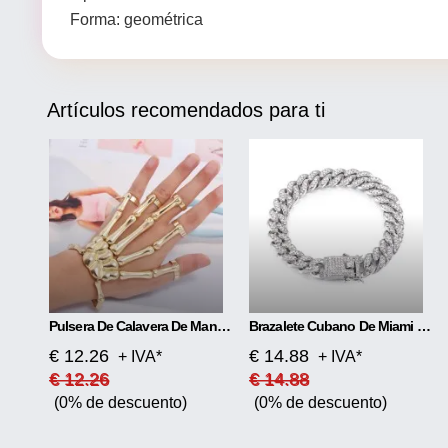
Forma: geométrica
Artículos recomendados para ti
Pulsera De Calavera De Mano Fantasma De Doble Dedo Con Textura De Metal Exagerada Punk
Brazalete Cubano De Miami Con Diamantes Completos, Brazalete Con Cierre De Mariposa
€ 12.26
€ 14.88
+ IVA*
+ IVA*
€ 12.26
€ 14.88
(0% de descuento)
(0% de descuento)