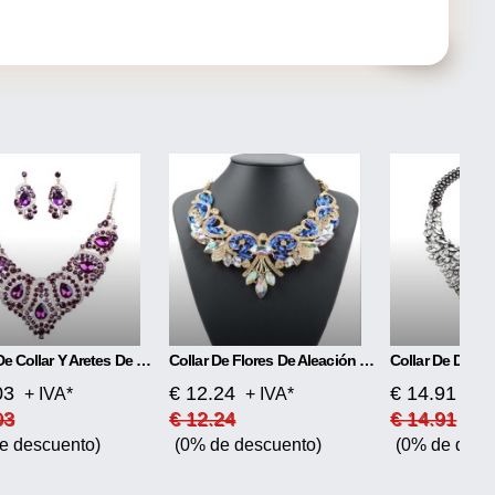
Juego De Collar Y Aretes De Novia Coloridos
Collar De Flores De Aleación De Diamantes
03
€ 12.24
€ 14.91
+ IVA*
+ IVA*
+ I
03
€ 12.24
€ 14.91
e descuento)
(0% de descuento)
(0% de desc