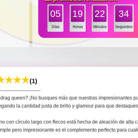
05
19
22
32
Días
Horas
Minutos
Segundos
(1)
ok drag queen? ¡No busques más que nuestras impresionantes pu
ando la cantidad justa de brillo y glamour para que destaques 
rno con círculo largo con flecos está hecha de aleación de alt
simple pero impresionante es el complemento perfecto para cual