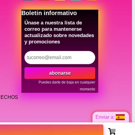
Boletin informativo
Únase a nuestra lista de
correo para mantenerse
actualizado sobre novedades
y promociones
abonarse
Puedes darte de baja en cualquier
momento
ERECHOS
Enviar a: