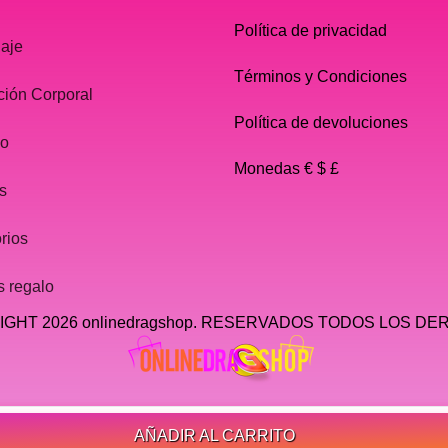
Política de privacidad
laje
Términos y Condiciones
ción Corporal
Política de devoluciones
do
Monedas € $ £
s
rios
s regalo
GHT 2026 onlinedragshop. RESERVADOS TODOS LOS D
AÑADIR AL CARRITO