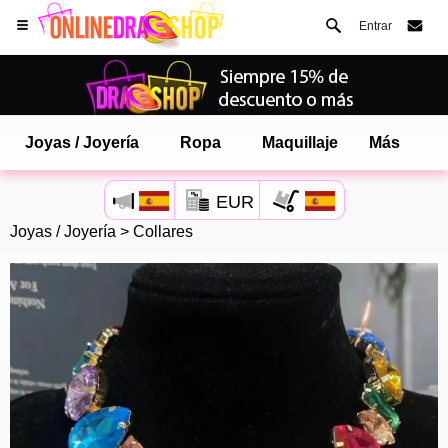
Entrar
Joyas / Joyería
Ropa
Maquillaje
Más
EUR
Joyas / Joyería
>
Collares
Abre tu menú de Safari.
o toque el botón de safari como se muestra a la izquierda
y toca AÑADIR A LA PANTALLA DE INICIO
onlinedragshop ahora está instalado como APLICACIÓN