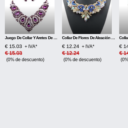
Juego De Collar Y Aretes De Novia Coloridos
Collar De Flores De Aleación De Diamantes
€ 15.03
€ 12.24
€ 1
+ IVA*
+ IVA*
€ 15.03
€ 12.24
€ 1
(0% de descuento)
(0% de descuento)
(0%