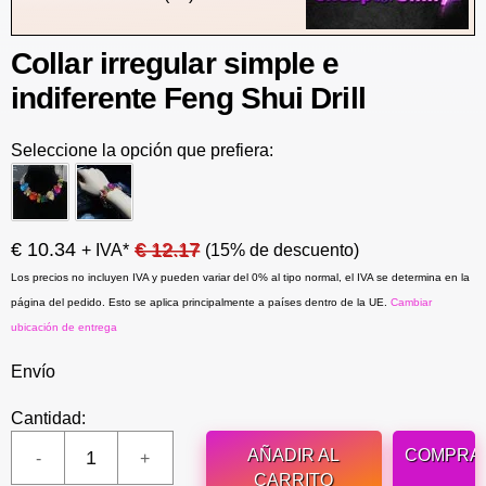
Collar irregular simple e
indiferente Feng Shui Drill
Seleccione la opción que prefiera:
€ 10.34
€ 12.17
+ IVA*
(15% de descuento)
Los precios no incluyen IVA y pueden variar del 0% al tipo normal, el IVA se determina en la
página del pedido. Esto se aplica principalmente a países dentro de la UE.
Cambiar
ubicación de entrega
Envío
Cantidad:
AÑADIR AL
COMPRA
CARRITO