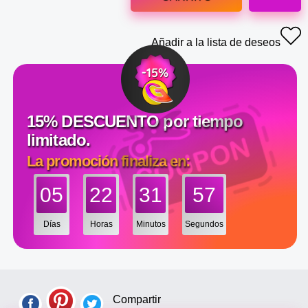
Añadir a la lista de deseos
15% DESCUENTO por tiempo
limitado.
La promoción finaliza en:
05
22
31
56
Días
Horas
Minutos
Segundos
Compartir