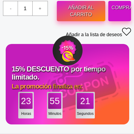
AÑADIR AL
COMPRA
CARRITO
Añadir a la lista de deseos
15% DESCUENTO por tiempo
limitado.
La promoción finaliza en:
23
55
20
Horas
Minutos
Segundos