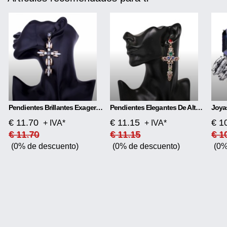
Pendientes Brillantes Exagerados En Forma De Cruz
Pendientes Elegantes De Alta Calidad.
€ 11.70
€ 11.15
€ 1
+ IVA*
+ IVA*
€ 11.70
€ 11.15
€ 1
(0% de descuento)
(0% de descuento)
(0%