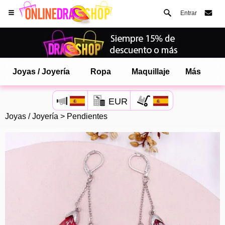
Entrar
Joyas / Joyería
Ropa
Maquillaje
Más
EUR
Joyas / Joyería
>
Pendientes
Abre tu menú de Safari.
o toque el botón de safari como se muestra a la izquierda
y toca AÑADIR A LA PANTALLA DE INICIO
onlinedragshop ahora está instalado como APLICACIÓN