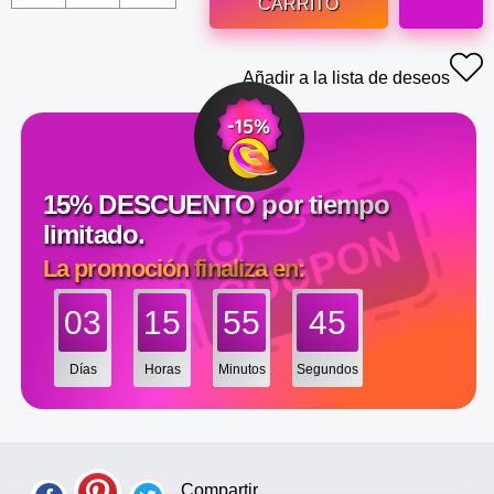
CARRITO
Añadir a la lista de deseos
15% DESCUENTO por tiempo
limitado.
La promoción finaliza en:
03
15
55
44
Días
Horas
Minutos
Segundos
Compartir