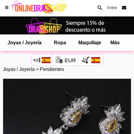
Entrar
Joyas / Joyería
Ropa
Maquillaje
Más
EUR
Joyas / Joyería
>
Pendientes
Abre tu menú de Safari.
o toque el botón de safari como se muestra a la izquierda
y toca AÑADIR A LA PANTALLA DE INICIO
onlinedragshop ahora está instalado como APLICACIÓN