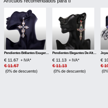
Artículos recomendados para ti
Pendientes Brillantes Exagerados En Forma De Cruz
Pendientes Elegantes De Alta Calidad.
€ 11.67
€ 11.13
€ 1
+ IVA*
+ IVA*
€ 11.67
€ 11.13
€ 1
(0% de descuento)
(0% de descuento)
(0%