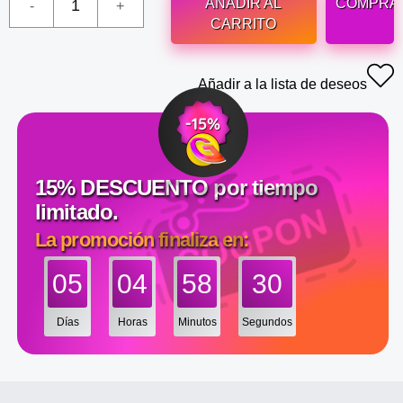
AÑADIR AL
COMPRA
CARRITO
Añadir a la lista de deseos
15% DESCUENTO por tiempo
limitado.
La promoción finaliza en:
05
04
58
30
Días
Horas
Minutos
Segundos