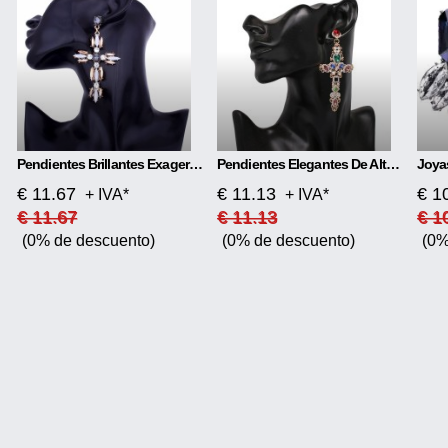
Pendientes Brillantes Exagerados En Forma De Cruz
Pendientes Elegantes De Alta Calidad.
€ 11.67
€ 11.13
€ 1
+ IVA*
+ IVA*
€ 11.67
€ 11.13
€ 1
(0% de descuento)
(0% de descuento)
(0%