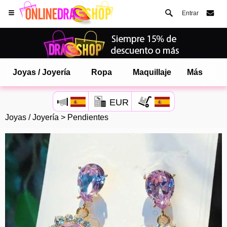
Entrar
Joyas / Joyería
Ropa
Maquillaje
Más
EUR
Joyas / Joyería
>
Pendientes
Abre tu menú de Safari.
o toque el botón de safari como se muestra a la izquierda
y toca AÑADIR A LA PANTALLA DE INICIO
onlinedragshop ahora está instalado como APLICACIÓN