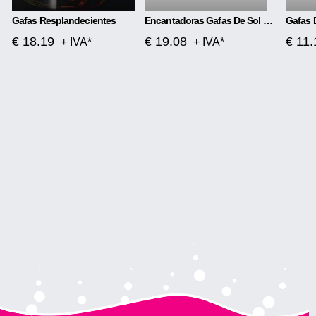
Gafas Resplandecientes
Encantadoras Gafas De Sol Polarizadas Con Marco De Metal Y Película De Color.
€ 18.19
€ 19.08
€ 11.
+ IVA*
+ IVA*