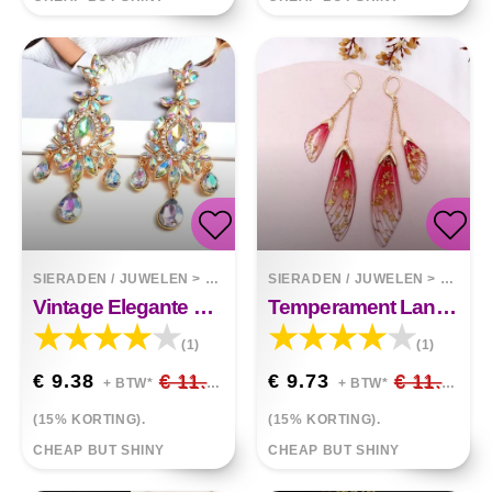
SIERADEN / JUWELEN
>
OORBELLEN
SIERADEN / JUWELEN
>
OORBE
Vintage Elegante Druppelvormige Oorbellen Luxe Kristal Hangstijl
Temperament Lange Vlinder Kristallen Oorbellen
(1)
(1)
€ 9.38
€ 11.03
€ 9.73
€ 11.45
+ BTW*
+ BTW*
(15% KORTING).
(15% KORTING).
CHEAP BUT SHINY
CHEAP BUT SHINY