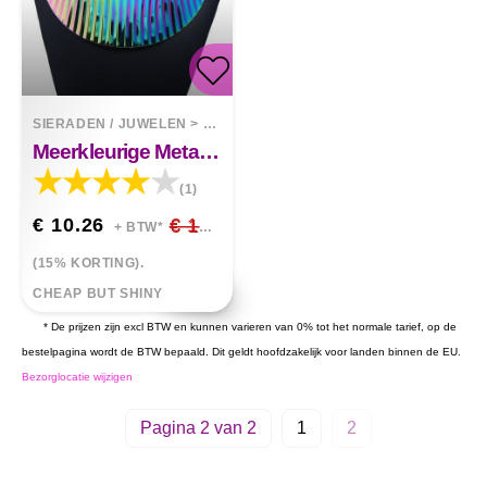
SIERADEN / JUWELEN
>
KETTINGEN
Meerkleurige Metalen Choker Kettingen
(1)
€ 10.26
€ 12.07
+ BTW*
(15% KORTING).
CHEAP BUT SHINY
* De prijzen zijn excl BTW en kunnen varieren van 0% tot het normale tarief, op de
bestelpagina wordt de BTW bepaald. Dit geldt hoofdzakelijk voor landen binnen de EU.
Bezorglocatie wijzigen
Pagina 2 van 2
1
2