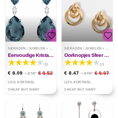
SIERADEN / JUWELEN
>
OORBELLEN
SIERADEN / JUWELEN
>
OORBE
Eenvoudige Kristallen Oorbellen
Oorknopjes Sfeer Metalen Ring Gesp Hollow
(1)
(1)
€ 8.09
€ 9.52
€ 8.47
€ 9.97
+ BTW*
+ BTW*
(15% KORTING).
(15% KORTING).
CHEAP BUT SHINY
CHEAP BUT SHINY