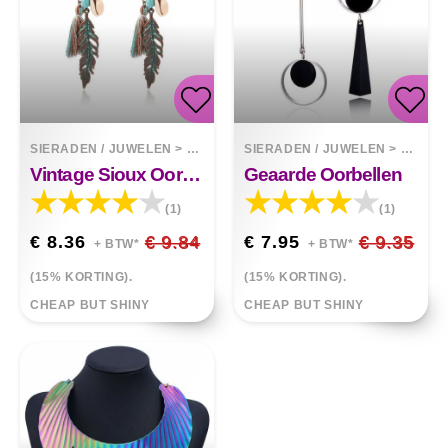
SIERADEN / JUWELEN
>
OORBELLEN
SIERADEN / JUWELEN
>
OORBE
Vintage Sioux Oorbellen
Geaarde Oorbellen
(1)
(1)
€ 8.36
€ 9.84
€ 7.95
€ 9.35
+ BTW*
+ BTW*
(15% KORTING).
(15% KORTING).
CHEAP BUT SHINY
CHEAP BUT SHINY