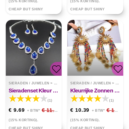
(15% KORTING).
(15% KORTING).
CHEAP BUT SHINY
CHEAP BUT SHINY
SIERADEN / JUWELEN
>
KETTINGEN
SIERADEN / JUWELEN
>
OORBE
Sieradenset Kleur Strass Ketting
Kleurrijke Zonnen Kristallen Kwast Hanger Oorbellen
(1)
(1)
€ 9.69
€ 11.40
€ 10.39
€ 12.22
+ BTW*
+ BTW*
(15% KORTING).
(15% KORTING).
CHEAP BUT SHINY
CHEAP BUT SHINY