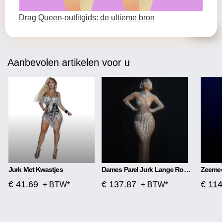
Drag Queen-outfitgids: de ultieme bron
Aanbevolen artikelen voor u
Jurk Met Kwastjes
Dames Parel Jurk Lange Rok Strak
€ 41.69
€ 137.87
€ 11
+ BTW*
+ BTW*