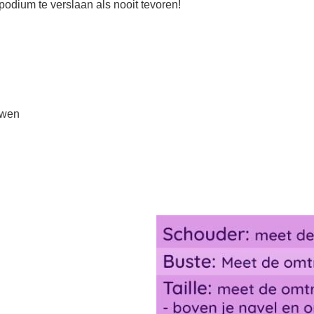
podium te verslaan als nooit tevoren!
uwen