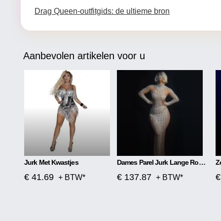
Drag Queen-outfitgids: de ultieme bron
Aanbevolen artikelen voor u
Jurk Met Kwastjes
Dames Parel Jurk Lange Rok Strak
€ 41.69
€ 137.87
€
+ BTW*
+ BTW*