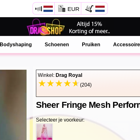
EUR
Open Safari menu.
of klik de safari knop zoals hiernaast getoont
Bodyshaping
Schoenen
Pruiken
Accessoir
en klik TOEVOEGEN AAN BUREAUBLAD
onlinedragshop is nu geinstalleeerd als APP
Winkel:
Drag Royal
(204)
Sheer Fringe Mesh Perfo
Selecteer je voorkeur: