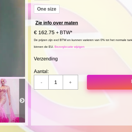
One size
Zie info over maten
€ 162.75
+ BTW*
De prijzen zijn excl BTW en kunnen varieren van 0% tot het normale tar
binnen de EU.
Bezorglocatie wijzigen
Verzending
Aantal: