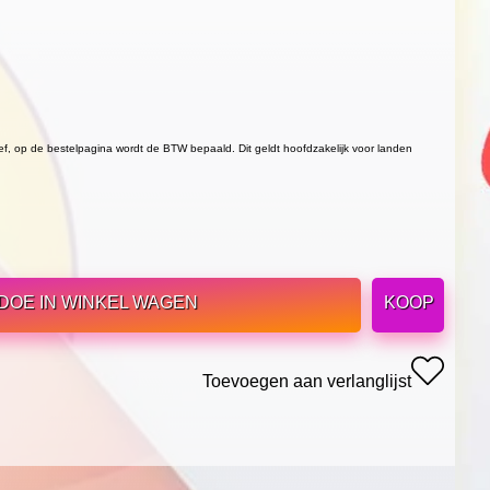
ief, op de bestelpagina wordt de BTW bepaald. Dit geldt hoofdzakelijk voor landen
DOE IN WINKEL WAGEN
KOOP
Toevoegen aan verlanglijst