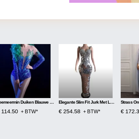
Zeemeermin Duiken Blauwe Strass Hoog Uitgesneden Jumpsuit
Elegante Slim Fit Jurk Met Lange Mouwen En Lovertjes
 114.50
€ 254.58
€ 172.
+ BTW*
+ BTW*