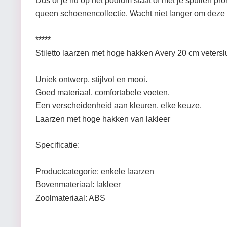
Dus of je nu op het podium staat of met je spullen pr
queen schoenencollectie. Wacht niet langer om deze f
*****
Stiletto laarzen met hoge hakken Avery 20 cm veterslu
Uniek ontwerp, stijlvol en mooi.
Goed materiaal, comfortabele voeten.
Een verscheidenheid aan kleuren, elke keuze.
Laarzen met hoge hakken van lakleer
Specificatie:
Productcategorie: enkele laarzen
Bovenmateriaal: lakleer
Zoolmateriaal: ABS