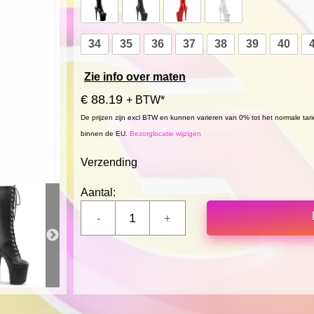
34
35
36
37
38
39
40
Zie info over maten
€ 88.19
+ BTW*
De prijzen zijn excl BTW en kunnen varieren van 0% tot het normale tar
binnen de EU.
Bezorglocatie wijzigen
Verzending
Aantal: