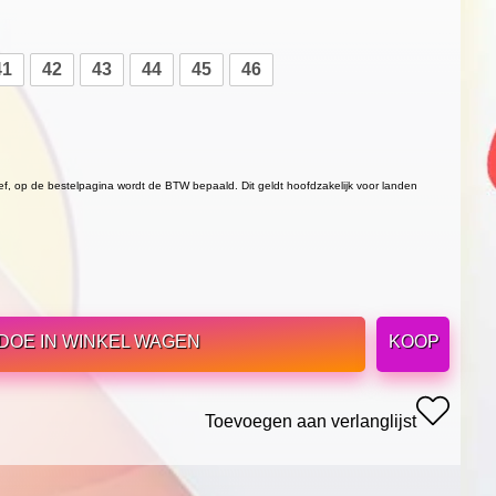
41
42
43
44
45
46
ief, op de bestelpagina wordt de BTW bepaald. Dit geldt hoofdzakelijk voor landen
DOE IN WINKEL WAGEN
KOOP
Toevoegen aan verlanglijst