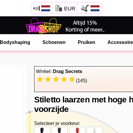
EUR
Open Safari menu.
of klik de safari knop zoals hiernaast getoont
Bodyshaping
Schoenen
Pruiken
Accessoir
en klik TOEVOEGEN AAN BUREAUBLAD
onlinedragshop is nu geinstalleeerd als APP
Winkel:
Drag Secrets
(145)
Stiletto laarzen met hoge 
voorzijde
Selecteer je voorkeur: