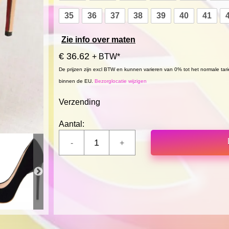
35
36
37
38
39
40
41
Zie info over maten
€ 36.62
+ BTW*
De prijzen zijn excl BTW en kunnen varieren van 0% tot het normale tar
binnen de EU.
Bezorglocatie wijzigen
Verzending
Aantal: