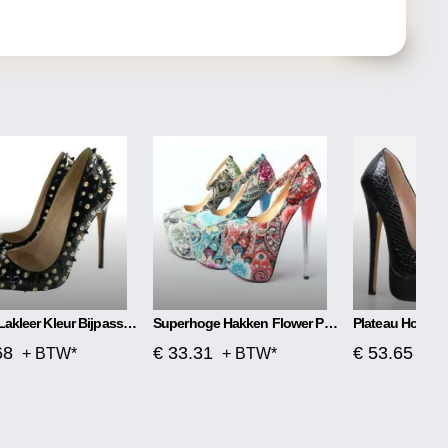
Zwarte Lakleer Kleur Bijpassende Klinknagel Hoge Hakken
Superhoge Hakken Flower Power
Plateau Hoge H
68
€ 33.31
€ 53.65
+ BTW*
+ BTW*
+ 