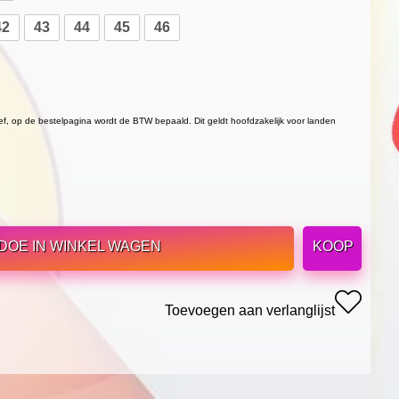
42
43
44
45
46
ief, op de bestelpagina wordt de BTW bepaald. Dit geldt hoofdzakelijk voor landen
DOE IN WINKEL WAGEN
KOOP
Toevoegen aan verlanglijst