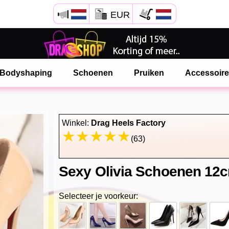
EUR
Open Safari menu.
of klik de safari knop zoals hiernaast getoont
Bodyshaping
Schoenen
Pruiken
Accessoir
en klik TOEVOEGEN AAN BUREAUBLAD
onlinedragshop is nu geinstalleeerd als APP
Winkel:
Drag Heels Factory
(63)
Sexy Olivia Schoenen 12
Selecteer je voorkeur: