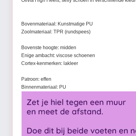
Olivia High Heels, sexy schoen in verschillende kleu
Bovenmateriaal: Kunstmatige PU
Zoolmateriaal: TPR (rundspees)
Bovenste hoogte: midden
Enige ambacht: viscose schoenen
Cortex-kenmerken: lakleer
Patroon: effen
Binnenmateriaal: PU