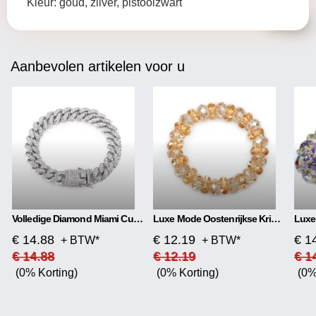
Kleur: goud, zilver, pistoolzwart
Aanbevolen artikelen voor u
Volledige Diamond Miami Cubaanse Armband Vlindersluiting Bangle
Luxe Mode Oostenrijkse Kristallen Armband
€ 14.88
€ 12.19
€ 1
+ BTW*
+ BTW*
€ 14.88
€ 12.19
€ 1
(0% Korting)
(0% Korting)
(0%