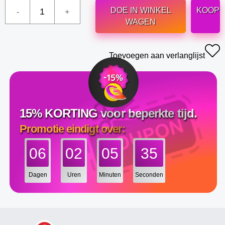
DOE IN WINKEL
KOOP
WAGEN
Toevoegen aan verlanglijst
15% KORTING voor beperkte tijd.
Promotie eindigt over:
06
02
05
34
Dagen
Uren
Minuten
Seconden