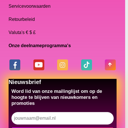
Servicevoorwaarden
Retourbeleid
Valuta's € $ £
Onze deelnameprogramma's
Nieuwsbrief
Word lid van onze mailinglijst om op de
hoogte te blijven van nieuwkomers en
promoties