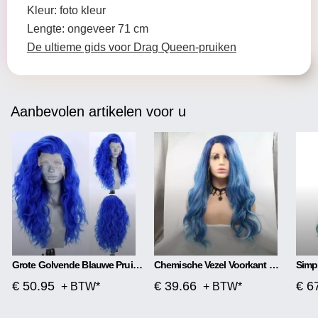
Kleur: foto kleur
Lengte: ongeveer 71 cm
De ultieme gids voor Drag Queen-pruiken
Aanbevolen artikelen voor u
Grote Golvende Blauwe Pruik Met Front Lace
Chemische Vezel Voorkant Met Middenscheiding, Mat Lang Krullend Haar
€ 50.95
€ 39.66
€ 6
+ BTW*
+ BTW*