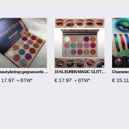
Beauty&nbsp;geglazuurde 15 Kleuren Pailletten Oogschaduw
15 KLEUREN MAGIC GLITTER PALET
 17.97
€ 17.97
€ 15.11
+ BTW*
+ BTW*