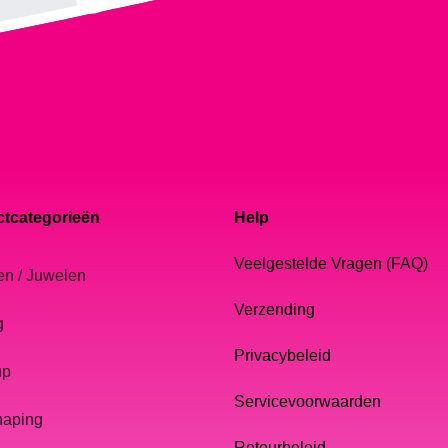
tcategorieën
Help
Veelgestelde Vragen (FAQ)
en / Juwelen
Verzending
g
Privacybeleid
up
Servicevoorwaarden
haping
Retourbeleid