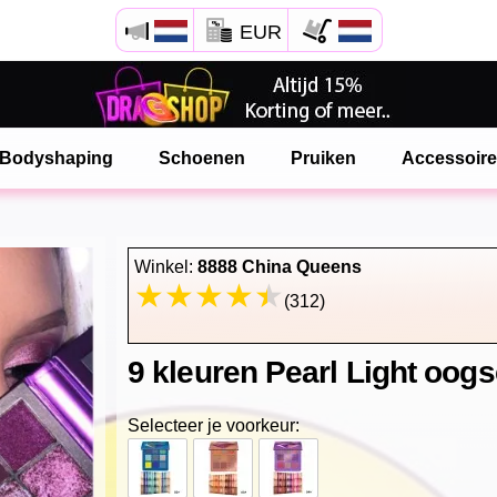
EUR
Open Safari menu.
of klik de safari knop zoals hiernaast getoont
Bodyshaping
Schoenen
Pruiken
Accessoir
en klik TOEVOEGEN AAN BUREAUBLAD
onlinedragshop is nu geinstalleeerd als APP
Winkel:
8888 China Queens
(312)
9 kleuren Pearl Light oo
Selecteer je voorkeur: