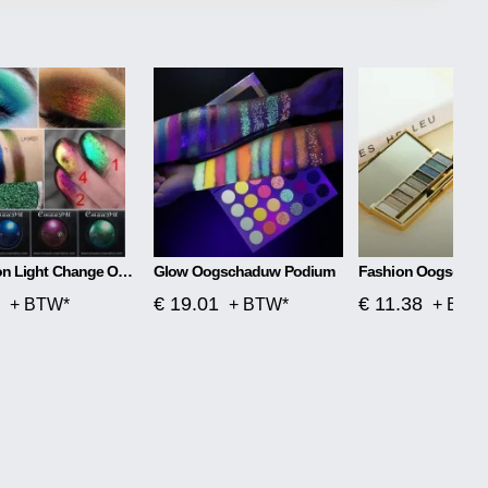
Chameleon Light Change Oogschaduw
Glow Oogschaduw Podium
€ 19.01
€ 11.38
+ BTW*
+ BTW*
+ BTW