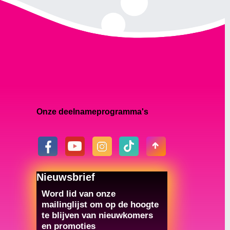
Onze deelnameprogramma's
Nieuwsbrief
Word lid van onze
mailinglijst om op de hoogte
te blijven van nieuwkomers
en promoties