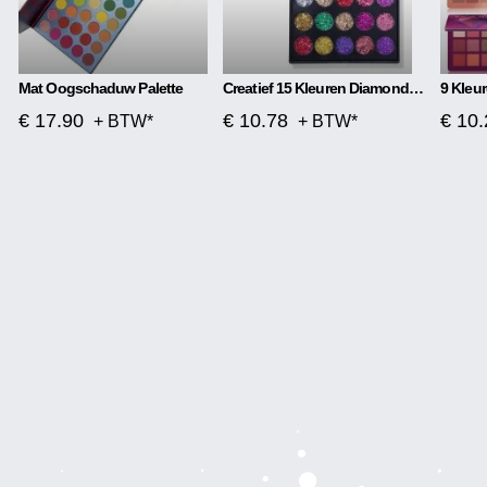
Mat Oogschaduw Palette
Creatief 15 Kleuren Diamond Sequin Oogschaduwpalet
€ 17.90
€ 10.78
€ 10.
+ BTW*
+ BTW*