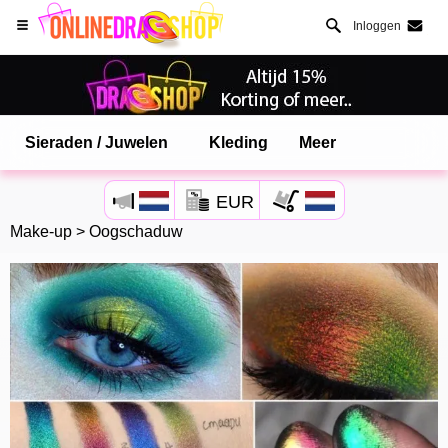
Inloggen
Sieraden / Juwelen
Kleding
Meer
Open Safari menu.
EUR
of klik de safari knop zoals hiernaast getoont
Make-up
>
Oogschaduw
en klik TOEVOEGEN AAN BUREAUBLAD
onlinedragshop is nu geinstalleeerd als APP