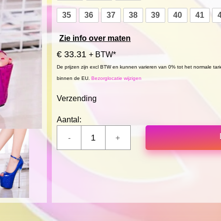
35
36
37
38
39
40
41
Zie info over maten
€ 33.31
+ BTW*
De prijzen zijn excl BTW en kunnen varieren van 0% tot het normale tar
binnen de EU.
Bezorglocatie wijzigen
Verzending
Aantal: