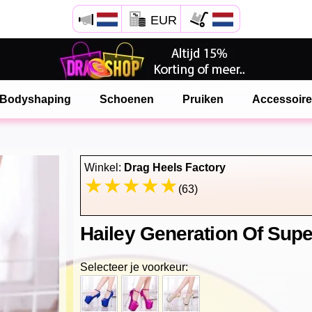
EUR
Open Safari menu.
of klik de safari knop zoals hiernaast getoont
Bodyshaping
Schoenen
Pruiken
Accessoir
en klik TOEVOEGEN AAN BUREAUBLAD
onlinedragshop is nu geinstalleeerd als APP
Winkel:
Drag Heels Factory
(63)
Hailey Generation Of Sup
Selecteer je voorkeur: