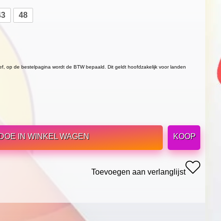
43
48
ief, op de bestelpagina wordt de BTW bepaald. Dit geldt hoofdzakelijk voor landen
DOE IN WINKEL WAGEN
KOOP
Toevoegen aan verlanglijst