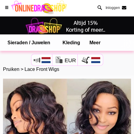
Inloggen
Sieraden / Juwelen
Kleding
Meer
Open Safari menu.
EUR
of klik de safari knop zoals hiernaast getoont
Pruiken
>
Lace Front Wigs
en klik TOEVOEGEN AAN BUREAUBLAD
onlinedragshop is nu geinstalleeerd als APP