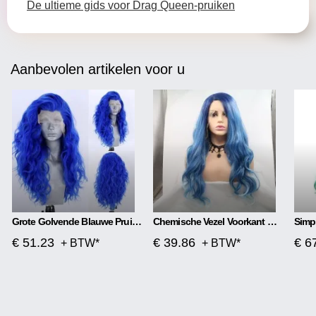
De ultieme gids voor Drag Queen-pruiken
Aanbevolen artikelen voor u
Grote Golvende Blauwe Pruik Met Front Lace
Chemische Vezel Voorkant Met Middenscheiding, Mat Lang Krullend Haar
€ 51.23
€ 39.86
€ 6
+ BTW*
+ BTW*