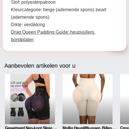
Stof: polyesterpatroon
Kleurcategorie: beige (ademende spons) zwart
(ademende spons)
Dikte: verdikking
Drag Queen Padding Guide: heupvullers,
borstplaten
Aanbevolen artikelen voor u
Gewatteerd Nep-kont Slipje Korset
Mollig Heupliftkussen, Billen Lichaamsvormende Broek