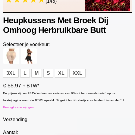
(145)
Heupkussens Met Broek Dij
Omhoog Herbruikbare Butt
Selecteer je voorkeur:
3XL
L
M
S
XL
XXL
€ 55.97
+ BTW*
De prijzen zijn excl BTW en kunnen varieren van 0% tot het normale tarief, op de
bestelpagina wordt de BTW bepaald. Dit geldt hoofdzakelijk voor landen binnen de EU.
Bezorglocatie wijzigen
Verzending
Aantal: