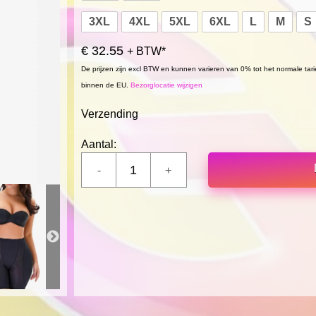
3XL
4XL
5XL
6XL
L
M
S
€ 32.55
+ BTW*
De prijzen zijn excl BTW en kunnen varieren van 0% tot het normale tar
binnen de EU.
Bezorglocatie wijzigen
Verzending
Aantal: