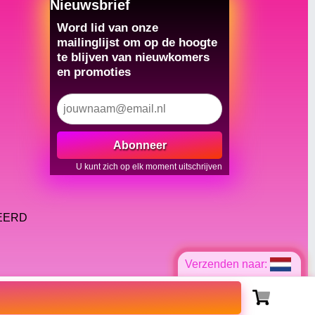
Nieuwsbrief
Word lid van onze
mailinglijst om op de hoogte
te blijven van nieuwkomers
en promoties
Abonneer
U kunt zich op elk moment uitschrijven
VEERD
Verzenden naar: