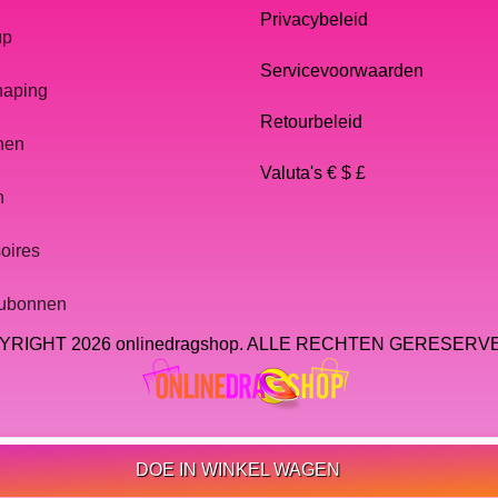
Privacybeleid
up
Servicevoorwaarden
haping
Retourbeleid
nen
Valuta's € $ £
n
oires
ubonnen
RIGHT 2026 onlinedragshop. ALLE RECHTEN GERESER
DOE IN WINKEL WAGEN