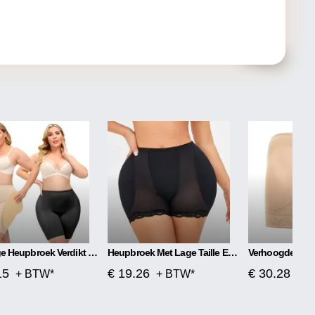
Volledige Heupbroek Verdikt Schuimondergoed
Heupbroek Met Lage Taille En Schuimvulling
15
€ 19.26
€ 30.28
+ BTW*
+ BTW*
+ 