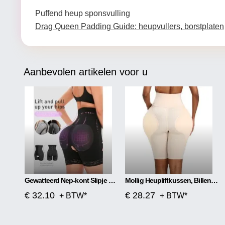
*****
Puffend heup sponsvulling
Drag Queen Padding Guide: heupvullers, borstplaten
Aanbevolen artikelen voor u
Gewatteerd Nep-kont Slipje Korset
Mollig Heupliftkussen, Billen Lichaamsvormende Broek
€ 32.10
€ 28.27
+ BTW*
+ BTW*