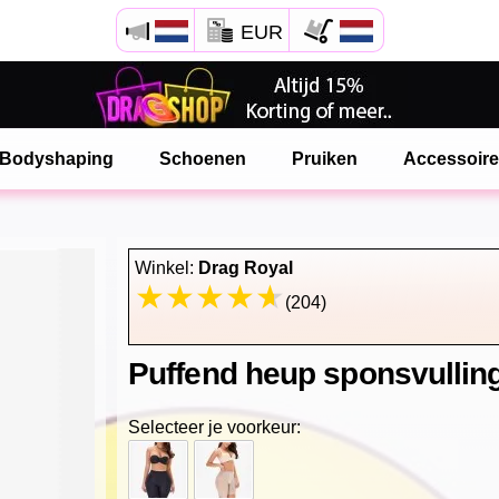
EUR
Open Safari menu.
of klik de safari knop zoals hiernaast getoont
Bodyshaping
Schoenen
Pruiken
Accessoir
en klik TOEVOEGEN AAN BUREAUBLAD
onlinedragshop is nu geinstalleeerd als APP
Winkel:
Drag Royal
(204)
Puffend heup sponsvullin
Selecteer je voorkeur: