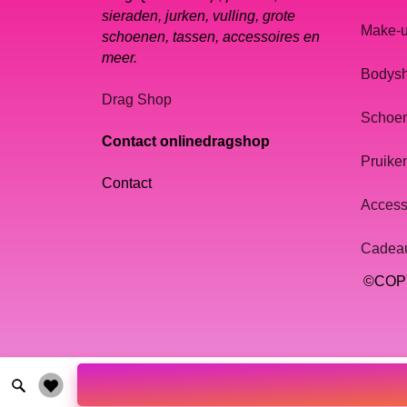
sieraden, jurken, vulling, grote
Make-
schoenen, tassen, accessoires en
meer.
Bodys
Drag Shop
Schoe
Contact onlinedragshop
Pruike
Contact
Access
Cadea
©COPY