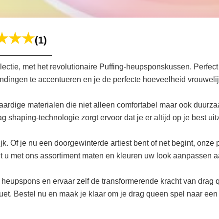
(1)
lectie, met het revolutionaire Puffing-heupsponskussen. Perfect
ndingen te accentueren en je de perfecte hoeveelheid vrouweli
rdige materialen die niet alleen comfortabel maar ook duurzaam
shaping-technologie zorgt ervoor dat je er altijd op je best uitz
k. Of je nu een doorgewinterde artiest bent of net begint, onze 
nt u met ons assortiment maten en kleuren uw look aanpassen aan
g heupspons en ervaar zelf de transformerende kracht van drag 
uet. Bestel nu en maak je klaar om je drag queen spel naar een h