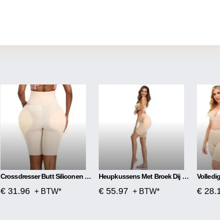
Crossdresser Butt Siliconen Heup Dij Up Pads Herbruikbare Enhancers Billen Booster
Heupkussens Met Broek Dij Omhoog Herbruikbare Butt
€ 31.96
€ 55.97
€ 28.
+ BTW*
+ BTW*