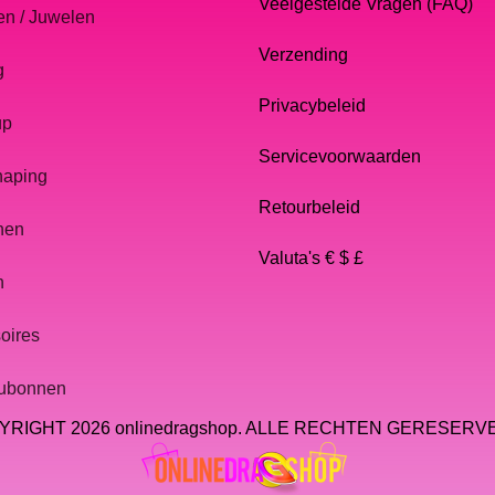
Veelgestelde Vragen (FAQ)
en / Juwelen
Verzending
g
Privacybeleid
up
Servicevoorwaarden
haping
Retourbeleid
nen
Valuta's € $ £
n
oires
ubonnen
RIGHT 2026 onlinedragshop. ALLE RECHTEN GERESER