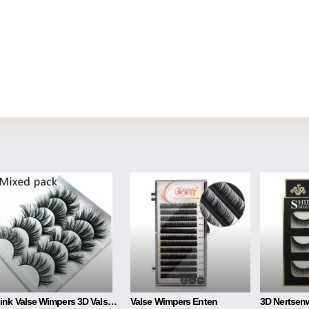
Mink Valse Wimpers 3D Valse Wimpers Vijf Paar Zachte Katoenen Stengel Wimpers
Valse Wimpers Enten