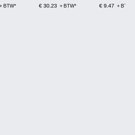
€ 30.23
€ 9.47
+ BTW*
+ BTW*
+ BTW*