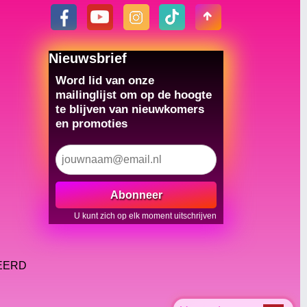
Nieuwsbrief
Word lid van onze
mailinglijst om op de hoogte
te blijven van nieuwkomers
en promoties
Abonneer
U kunt zich op elk moment uitschrijven
VEERD