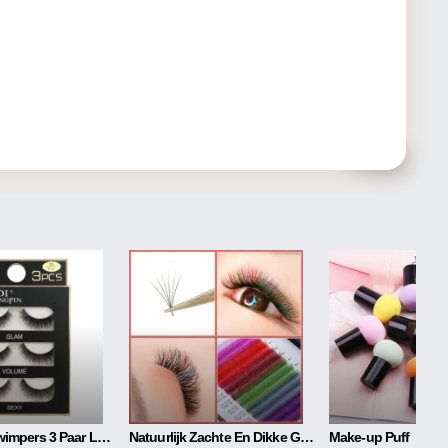
3D Nertsenwimpers 3 Paar Lange Valse Wimpers Van Natuurlijke Vezels
Natuurlijk Zachte En Dikke Gekleurde Wimpers
Make-up Puff