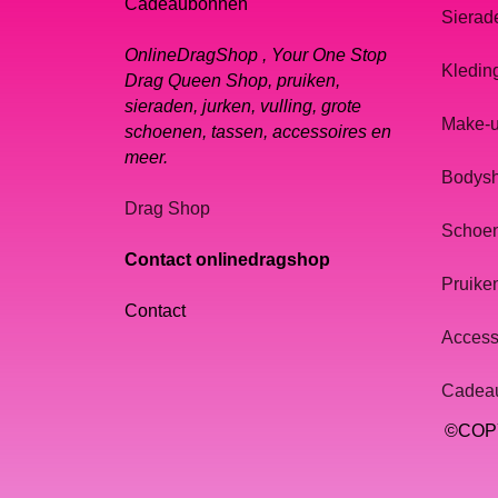
Cadeaubonnen
Sierad
OnlineDragShop , Your One Stop
Kledin
Drag Queen Shop, pruiken,
sieraden, jurken, vulling, grote
Make-
schoenen, tassen, accessoires en
meer.
Bodys
Drag Shop
Schoe
Contact onlinedragshop
Pruike
Contact
Access
Cadea
©COPY