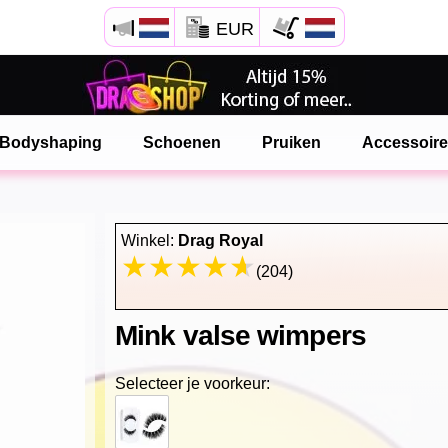
EUR
Open Safari menu.
of klik de safari knop zoals hiernaast getoont
Bodyshaping
Schoenen
Pruiken
Accessoir
en klik TOEVOEGEN AAN BUREAUBLAD
onlinedragshop is nu geinstalleeerd als APP
Winkel:
Drag Royal
(204)
Mink valse wimpers
Selecteer je voorkeur: