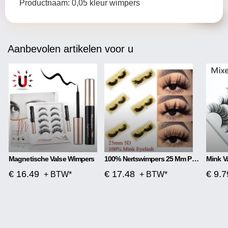
Productnaam: 0,05 kleur wimpers
Aanbevolen artikelen voor u
Magnetische Valse Wimpers
100% Nertswimpers 25 Mm Piekerige Pluizige Nepwimpers
€ 16.49
€ 17.48
€ 9.7
+ BTW*
+ BTW*