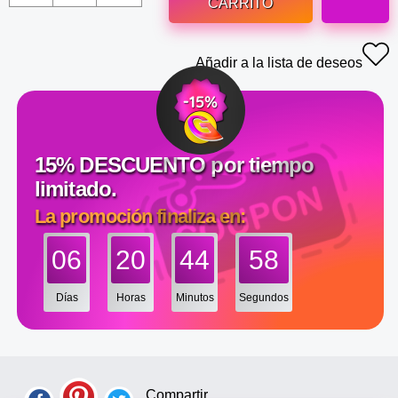
CARRITO
Añadir a la lista de deseos
15% DESCUENTO por tiempo
limitado.
La promoción finaliza en:
06
20
44
58
Días
Horas
Minutos
Segundos
Compartir