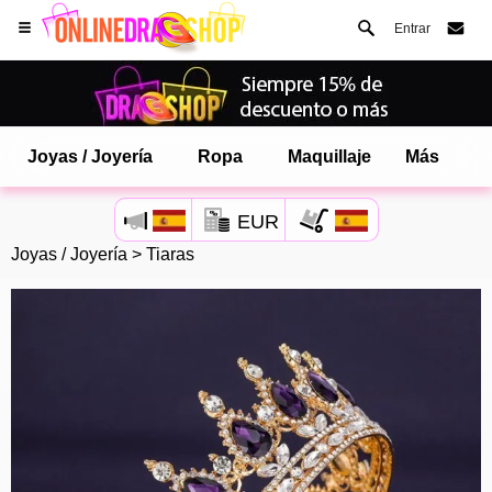
Entrar
Joyas / Joyería
Ropa
Maquillaje
Más
EUR
Joyas / Joyería
>
Tiaras
Abre tu menú de Safari.
o toque el botón de safari como se muestra a la izquierda
y toca AÑADIR A LA PANTALLA DE INICIO
onlinedragshop ahora está instalado como APLICACIÓN