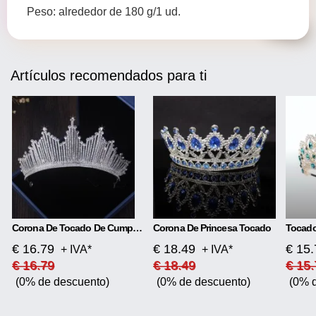
Peso: alrededor de 180 g/1 ud.
Artículos recomendados para ti
Corona De Tocado De Cumpleaños
Corona De Princesa Tocado
Tocado
€ 16.79
€ 18.49
€ 15.
+ IVA*
+ IVA*
€ 16.79
€ 18.49
€ 15.
(0% de descuento)
(0% de descuento)
(0% 