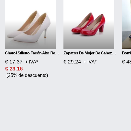
Charol Stiletto Tacón Alto Red Rojo Tacón Alto
Zapatos De Mujer De Cabeza Redonda De Tacón Alto De Moda
€ 17.37
€ 29.24
€ 4
+ IVA*
+ IVA*
€ 23.16
(25% de descuento)