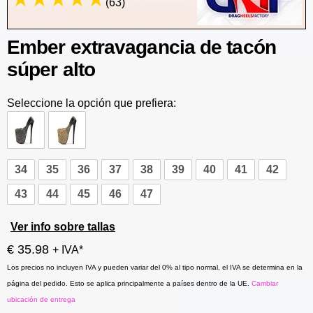
(63)
Ember extravagancia de tacón
súper alto
Seleccione la opción que prefiera:
34
35
36
37
38
39
40
41
42
43
44
45
46
47
Ver info sobre tallas
€ 35.98
+ IVA*
Los precios no incluyen IVA y pueden variar del 0% al tipo normal, el IVA se determina en la
página del pedido. Esto se aplica principalmente a países dentro de la UE.
Cambiar
ubicación de entrega