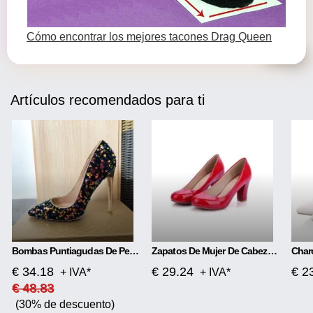
Cómo encontrar los mejores tacones Drag Queen
Artículos recomendados para ti
Bombas Puntiagudas De Perlas De Colores Tacones Altos
Zapatos De Mujer De Cabeza Redonda De Tacón Alto De Moda
€ 34.18
€ 29.24
€ 2
+ IVA*
+ IVA*
€ 48.83
(30% de descuento)