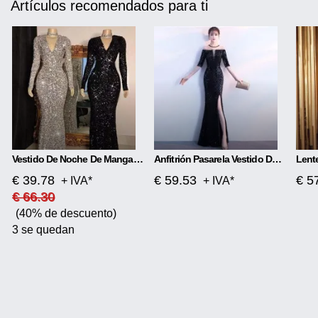
Artículos recomendados para ti
Vestido De Noche De Manga Larga Con Lentejuelas
Anfitrión Pasarela Vestido De Noche Temperamento Elegante Rombo
€ 39.78
€ 59.53
€ 5
+ IVA*
+ IVA*
€ 66.30
(40% de descuento)
3 se quedan