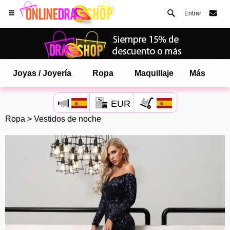
Entrar
Joyas / Joyería
Ropa
Maquillaje
Más
EUR
Ropa
>
Vestidos de noche
Abre tu menú de Safari.
o toque el botón de safari como se muestra a la izquierda
y toca AÑADIR A LA PANTALLA DE INICIO
onlinedragshop ahora está instalado como APLICACIÓN