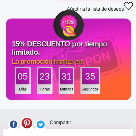
Añadir a la lista de deseos
15% DESCUENTO por tiempo
limitado.
La promoción finaliza en:
05
23
31
35
Días
Horas
Minutos
Segundos
Compartir