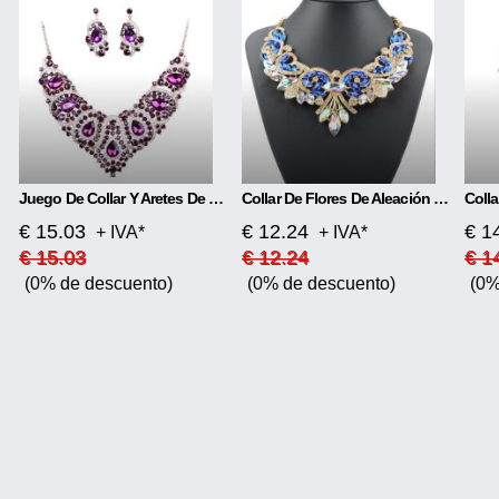
Juego De Collar Y Aretes De Novia Coloridos
Collar De Flores De Aleación De Diamantes
€ 15.03
€ 12.24
€ 1
+ IVA*
+ IVA*
€ 15.03
€ 12.24
€ 1
(0% de descuento)
(0% de descuento)
(0%