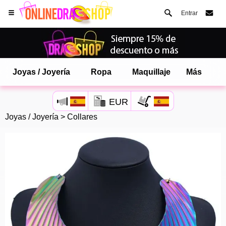
Entrar
Joyas / Joyería
Ropa
Maquillaje
Más
EUR
Joyas / Joyería
>
Collares
Abre tu menú de Safari.
o toque el botón de safari como se muestra a la izquierda
y toca AÑADIR A LA PANTALLA DE INICIO
onlinedragshop ahora está instalado como APLICACIÓN