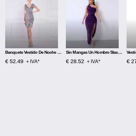
Banquete Vestido De Noche Magic Color Beads Short
Sin Mangas Un Hombro Slash Neck Lentejuelas Precioso Vestido Con Abertura
€ 52.49
€ 28.52
€ 2
+ IVA*
+ IVA*