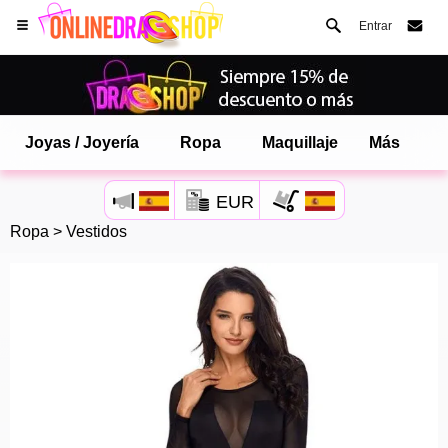
Entrar
Joyas / Joyería
Ropa
Maquillaje
Más
EUR
Ropa
>
Vestidos
Abre tu menú de Safari.
o toque el botón de safari como se muestra a la izquierda
y toca AÑADIR A LA PANTALLA DE INICIO
onlinedragshop ahora está instalado como APLICACIÓN