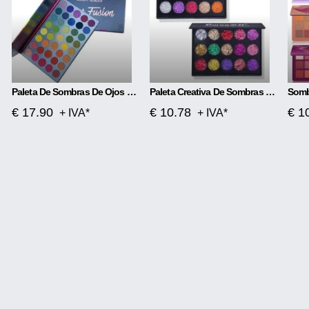
Paleta De Sombras De Ojos Mate
Paleta Creativa De Sombras De Ojos Con Lentejuelas De Diamante De 15 Colores
€ 17.90
€ 10.78
€ 1
+ IVA*
+ IVA*