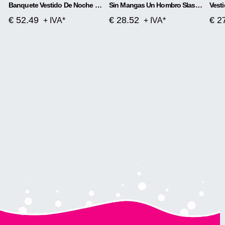
Banquete Vestido De Noche Magic Color Beads Short
Sin Mangas Un Hombro Slash Neck Lentejuelas Precioso Vestido Con Abertura
€ 52.49
€ 28.52
€ 2
+ IVA*
+ IVA*