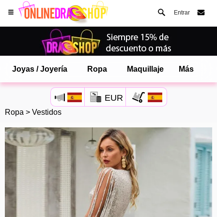
Entrar
Joyas / Joyería
Ropa
Maquillaje
Más
EUR
Ropa
>
Vestidos
Abre tu menú de Safari.
o toque el botón de safari como se muestra a la izquierda
y toca AÑADIR A LA PANTALLA DE INICIO
onlinedragshop ahora está instalado como APLICACIÓN