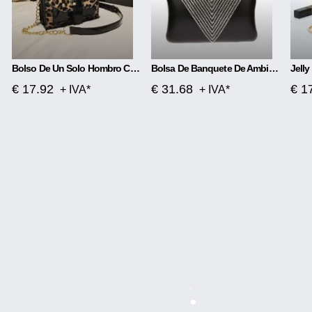
Bolso De Un Solo Hombro Con Estampado De Leopardo
Bolsa De Banquete De Ambiente Lujoso Con Diamantes De Imitación
€ 17.92
€ 31.68
€ 1
+ IVA*
+ IVA*