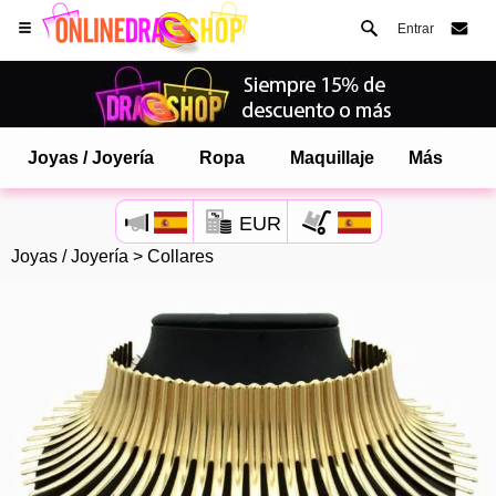
Entrar
Joyas / Joyería
Ropa
Maquillaje
Más
EUR
Joyas / Joyería
>
Collares
Abre tu menú de Safari.
o toque el botón de safari como se muestra a la izquierda
y toca AÑADIR A LA PANTALLA DE INICIO
onlinedragshop ahora está instalado como APLICACIÓN