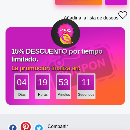
Añadir a la lista de deseos
15% DESCUENTO por tiempo
limitado.
La promoción finaliza en:
04
19
53
10
Días
Horas
Minutos
Segundos
Compartir