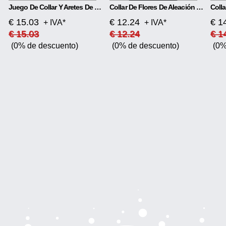
Juego De Collar Y Aretes De Novia Coloridos
Collar De Flores De Aleación De Diamantes
€ 15.03
€ 12.24
€ 1
+ IVA*
+ IVA*
€ 15.03
€ 12.24
€ 1
(0% de descuento)
(0% de descuento)
(0%