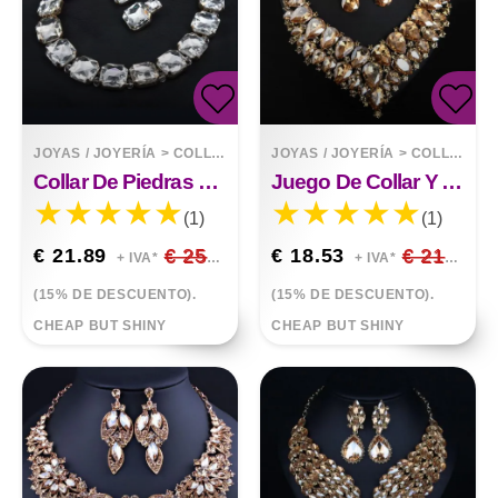
JOYAS / JOYERÍA
>
COLLARES
JOYAS / JOYERÍA
>
COLLARES
Collar De Piedras Cuadradas Grandes Con Cadena De Adorno De Moda
Juego De Collar Y Aretes De Cristal Reina Africana
(1)
(1)
€ 21.89
€ 25.75
€ 18.53
€ 21.80
+ IVA*
+ IVA*
(15% DE DESCUENTO).
(15% DE DESCUENTO).
CHEAP BUT SHINY
CHEAP BUT SHINY