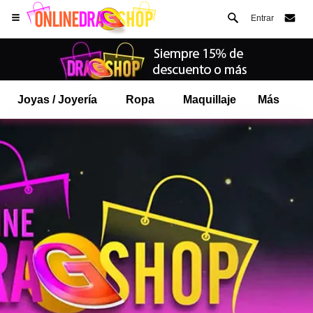
Entrar
Joyas / Joyería
Ropa
Maquillaje
Más
Abre tu menú de Safari.
o toque el botón de safari como se muestra a la izquierda
y toca AÑADIR A LA PANTALLA DE INICIO
onlinedragshop ahora está instalado como APLICACIÓN