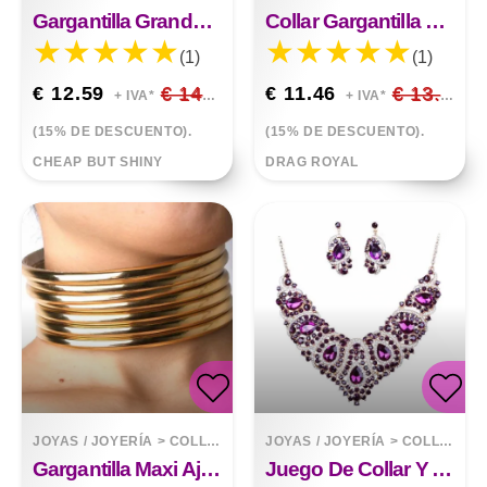
Gargantilla Grande Con Cuello De Espinas
Collar Gargantilla Llamativo Vintage
(1)
(1)
€ 12.59
€ 14.81
€ 11.46
€ 13.48
+ IVA*
+ IVA*
(15% DE DESCUENTO).
(15% DE DESCUENTO).
CHEAP BUT SHINY
DRAG ROYAL
JOYAS / JOYERÍA
>
COLLARES
JOYAS / JOYERÍA
>
COLLARES
Gargantilla Maxi Ajustable Y Pulsera
Juego De Collar Y Aretes De Novia Coloridos