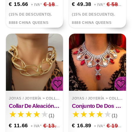
€ 15.66
€ 18.42
€ 49.38
€ 58.09
+ IVA*
+ IVA*
(15% DE DESCUENTO).
(15% DE DESCUENTO).
8888 CHINA QUEENS
8888 CHINA QUEENS
JOYAS / JOYERÍA
>
COLLARES
JOYAS / JOYERÍA
>
COLLARES
Collar De Aleación De Mujer Con Collar Esmerilado Brillante Con Personalidad
Conjunto De Dos Piezas De Aretes De Cadena De Clavícula Con Colgante Redondo Colorido
(1)
(1)
€ 11.66
€ 13.72
€ 16.89
€ 19.87
+ IVA*
+ IVA*