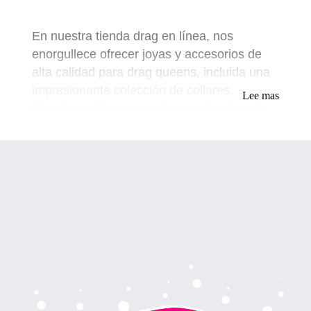
En nuestra tienda drag en línea, nos
enorgullece ofrecer joyas y accesorios de
alta calidad para drag queens, incluida una
impresionante colección de collares.
Lee mas
Nuestros collares no solo son visualmente
deslumbrantes, sino que también están
diseñados para que nuestros clientes se
sientan seguros y empoderados cuando
actúan en el escenario o asisten a eventos.
Nuestra colección de collares está inspirada
en varios estilos, que incluyen vintage,
moderno y piezas audaces que
seguramente harán una declaración.
Nuestra misión es proporcionar a nuestros
clientes una gama de opciones que les