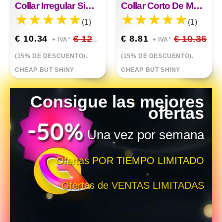
Collar Irregular Simple E Indiferente Feng Shui Drill
Collar Corto De Metal Con Patrón Ovalado
(1)
(1)
€ 10.34
€ 12.17
€ 8.81
€ 10.36
+ IVA*
+ IVA*
(15% DE DESCUENTO).
(15% DE DESCUENTO).
CHEAP BUT SHINY
CHEAP BUT SHINY
Consigue las mejores
ofertas
Una vez por semana
Ofertas POR TIEMPO LIMITADO
Ofertas de VENTAS LIMITADAS