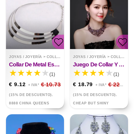
JOYAS / JOYERÍA
>
COLLARES
JOYAS / JOYERÍA
>
COLLARES
Collar De Metal Estilo Collar De Metal Brillante Exagerado
Juego De Collar Y Aretes De Clavícula Corta Con Gemas De Diamantes De Imitación De Lujo
(1)
(1)
€ 9.12
€ 10.73
€ 18.79
€ 22.10
+ IVA*
+ IVA*
(15% DE DESCUENTO).
(15% DE DESCUENTO).
8888 CHINA QUEENS
CHEAP BUT SHINY