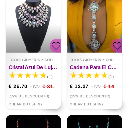
JOYAS / JOYERÍA
>
COLLARES
JOYAS / JOYERÍA
>
COLLARES
Cristal Azul De Lujo Adornado.
Cadena Para El Cuerpo Con Collar De Flores De Diamantes
(1)
(1)
€ 26.70
€ 31.41
€ 12.27
€ 14.44
+ IVA*
+ IVA*
(15% DE DESCUENTO).
(15% DE DESCUENTO).
CHEAP BUT SHINY
CHEAP BUT SHINY