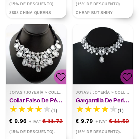
(15% DE DESCUENTO).
(15% DE DESCUENTO).
8888 CHINA QUEENS
CHEAP BUT SHINY
JOYAS / JOYERÍA
>
COLLARES
JOYAS / JOYERÍA
>
COLLARES
Collar Falso De Pétalo Brillante Exagerado, Collar Corto Irregular, Collar Falso De Moda Europea
Gargantilla De Perlas Tipo Circón, Cadena De Clavícula
(1)
(1)
€ 9.96
€ 11.72
€ 9.79
€ 11.52
+ IVA*
+ IVA*
(15% DE DESCUENTO).
(15% DE DESCUENTO).