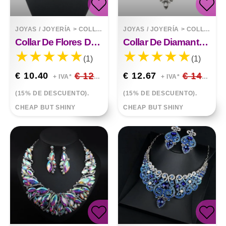
JOYAS / JOYERÍA
>
COLLARES
JOYAS / JOYERÍA
>
COLLARES
Collar De Flores De Aleación De Diamantes
Collar De Diamantes De Imitación De Aleación Cadena De Suéter De Diamantes Completos De Lujo
(1)
(1)
€ 10.40
€ 12.24
€ 12.67
€ 14.91
+ IVA*
+ IVA*
(15% DE DESCUENTO).
(15% DE DESCUENTO).
CHEAP BUT SHINY
CHEAP BUT SHINY