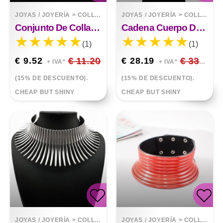
JOYAS / JOYERÍA
>
COLLARES
JOYAS / JOYERÍA
>
COLLARES
Conjunto De Collar De Aretes De Diamantes
Cadena Cuerpo De Diamantes
(1)
(1)
€ 9.52
€ 11.20
€ 28.19
€ 33.17
+ IVA*
+ IVA*
(15% DE DESCUENTO).
(15% DE DESCUENTO).
CHEAP BUT SHINY
CHEAP BUT SHINY
JOYAS / JOYERÍA
>
COLLARES
JOYAS / JOYERÍA
>
COLLARES