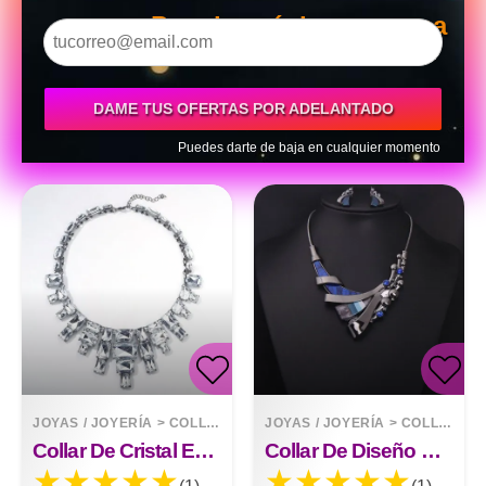
Para la próxima semana
DAME TUS OFERTAS POR ADELANTADO
Puedes darte de baja en cualquier momento
JOYAS / JOYERÍA
>
COLLARES
JOYAS / JOYERÍA
>
COLLARES
Collar De Cristal Exagerado De Moda
Collar De Diseño Moderno De Piedras Preciosas