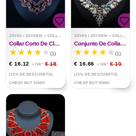
JOYAS / JOYERÍA
>
COLLARES
JOYAS / JOYERÍA
>
COLLARES
Collar Corto De Clavícula De Cristal Morado
Conjunto De Collar Y Aretes De Piedras Preciosas De Perlas De Cristal
(1)
(1)
€ 16.12
€ 18.96
€ 16.66
€ 19.60
+ IVA*
+ IVA*
(15% DE DESCUENTO).
(15% DE DESCUENTO).
CHEAP BUT SHINY
CHEAP BUT SHINY