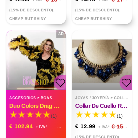
+ IVA*
+ IVA*
(15% DE DESCUENTO).
(15% DE DESCUENTO).
CHEAP BUT SHINY
CHEAP BUT SHINY
AD
ACCESORIOS
>
BOAS
JOYAS / JOYERÍA
>
COLLARES
Duo Colors Drag Queen Organza Ruffle Boa
Collar De Cuello Redondo Con Colgante De Ropa Que Combina Con Todo
(1)
(1)
€ 102.94
€ 12.99
€ 15.28
+ IVA*
+ IVA*
(15% DE DESCUENTO).