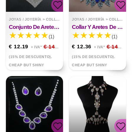
JOYAS / JOYERÍA
>
COLLARES
JOYAS / JOYERÍA
>
COLLARES
Conjunto De Aretes De Collar De Diamantes De Imitación Cuadrados Brillantes Elegantes
Collar Y Aretes De Cristal De Moda Con Diamantes
(1)
(1)
€ 12.19
€ 14.34
€ 12.36
€ 14.54
+ IVA*
+ IVA*
(15% DE DESCUENTO).
(15% DE DESCUENTO).
CHEAP BUT SHINY
CHEAP BUT SHINY