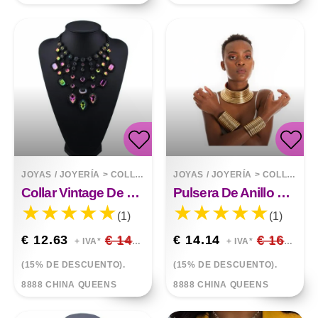
JOYAS / JOYERÍA
>
COLLARES
JOYAS / JOYERÍA
>
COLLARES
Collar Vintage De Lujo Con Borla De Diamantes
Pulsera De Anillo De Manos De Collar De Reina Africana
(1)
(1)
€ 12.63
€ 14.86
€ 14.14
€ 16.64
+ IVA*
+ IVA*
(15% DE DESCUENTO).
(15% DE DESCUENTO).
8888 CHINA QUEENS
8888 CHINA QUEENS