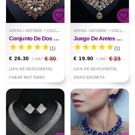
JOYAS / JOYERÍA
>
COLLARES
JOYAS / JOYERÍA
>
COLLARES
Conjunto De Dos Piezas De Pendientes De Collar De Diamantes De Imitación De Cristal De Flor
Juego De Aretes De Collar De Río Egipcio
(1)
(1)
€ 26.30
€ 30.94
€ 19.90
€ 23.41
+ IVA*
+ IVA*
(15% DE DESCUENTO).
(15% DE DESCUENTO).
CHEAP BUT SHINY
DRAG SECRETS