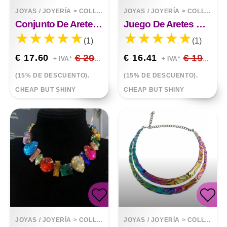
JOYAS / JOYERÍA
>
COLLARES
JOYAS / JOYERÍA
>
COLLARES
Conjunto De Aretes De Collar De Cristal
Juego De Aretes De Collar De Cristal Azul
(1)
(1)
€ 17.60
€ 20.71
€ 16.41
€ 19.31
+ IVA*
+ IVA*
(15% DE DESCUENTO).
(15% DE DESCUENTO).
CHEAP BUT SHINY
CHEAP BUT SHINY
JOYAS / JOYERÍA
>
COLLARES
JOYAS / JOYERÍA
>
COLLARES