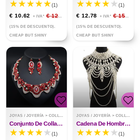
(1)
(1)
€ 10.62
€ 12.49
€ 12.78
€ 15.03
+ IVA*
+ IVA*
(15% DE DESCUENTO).
(15% DE DESCUENTO).
CHEAP BUT SHINY
CHEAP BUT SHINY
JOYAS / JOYERÍA
>
COLLARES
JOYAS / JOYERÍA
>
COLLARES
Conjunto De Collar De Collar Geométrico De Diamantes
Cadena De Hombro Con Chal De Perlas
(1)
(1)