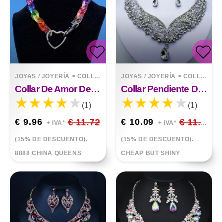
JOYAS / JOYERÍA
>
COLLARES
JOYAS / JOYERÍA
>
COLLARES
Collar De Amor De Acrílico Colorido Punky Drag Love
Collar Pendiente De Dos Piezas
(1)
(1)
€ 9.96
€ 11.72
€ 10.09
€ 11.87
+ IVA*
+ IVA*
(15% DE DESCUENTO).
(15% DE DESCUENTO).
8888 CHINA QUEENS
CHEAP BUT SHINY