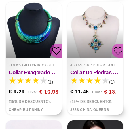
JOYAS / JOYERÍA
>
COLLARES
JOYAS / JOYERÍA
>
COLLARES
Collar Exagerado De Metal De Moda Punk
Collar De Piedras Preciosas Con Incrustaciones De Aleación
(1)
(1)
€ 9.29
€ 10.93
€ 11.46
€ 13.48
+ IVA*
+ IVA*
(15% DE DESCUENTO).
(15% DE DESCUENTO).
CHEAP BUT SHINY
8888 CHINA QUEENS