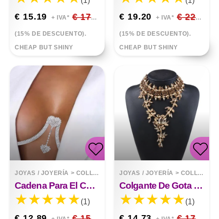
(1)
(1)
€ 15.19
€ 17.87
€ 19.20
€ 22.59
+ IVA*
+ IVA*
(15% DE DESCUENTO).
(15% DE DESCUENTO).
CHEAP BUT SHINY
CHEAP BUT SHINY
JOYAS / JOYERÍA
>
COLLARES
JOYAS / JOYERÍA
>
COLLARES
Cadena Para El Cuerpo Con Soporte Para El Pecho Con Colgante De Corazón Doble Para Damas
Colgante De Gota De Diamantes De Imitación Completo Collar Exagerado Cadena De Clavícula Accesorios De Ropa
(1)
(1)
€ 12.89
€ 15.16
€ 14.73
€ 17.33