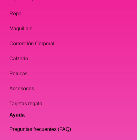
Nuestros collares están diseñados para
complementar una variedad de atuendos,
Ropa
desde atuendos casuales hasta formales.
Maquillaje
Materiales:
Corrección Corporal
En nuestra tienda drag en línea, creemos
Calzado
que la calidad es clave cuando se trata de
joyas. . Es por eso que solo utilizamos
Pelucas
materiales de alta calidad en nuestros
collares, incluidos metales chapados en oro
Accesorios
y plata, pedrería y cristales.
Tarjetas regalo
Nuestros collares están diseñados para ser
Ayuda
duraderos y cómodos de llevar, lo que
garantiza que nuestros clientes puedan
Preguntas frecuentes (FAQ)
Úselos con confianza y facilidad.