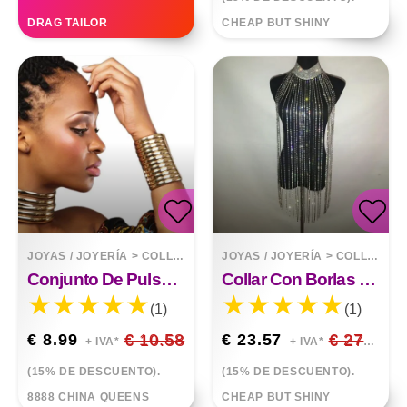
DRAG TAILOR
CHEAP BUT SHINY
JOYAS / JOYERÍA
>
COLLARES
JOYAS / JOYERÍA
>
COLLARES
Conjunto De Pulsera De Gargantilla De Collar Exagerado
Collar Con Borlas De Diamantes De Imitación, Cadena Para El Cuerpo, Cabestro
(1)
(1)
€ 8.99
€ 10.58
€ 23.57
€ 27.73
+ IVA*
+ IVA*
(15% DE DESCUENTO).
(15% DE DESCUENTO).
8888 CHINA QUEENS
CHEAP BUT SHINY