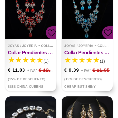
JOYAS / JOYERÍA
>
COLLARES
JOYAS / JOYERÍA
>
COLLARES
Collar Pendientes Temperamento Set
Collar Pendientes Conjunto Elegante
(1)
(1)
€ 11.03
€ 12.98
€ 9.39
€ 11.05
+ IVA*
+ IVA*
(15% DE DESCUENTO).
(15% DE DESCUENTO).
8888 CHINA QUEENS
CHEAP BUT SHINY