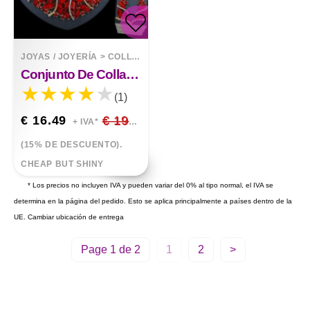
JOYAS / JOYERÍA
>
COLLARES
Conjunto De Collar Y Pendientes Ribbon Of Lux
(1)
€ 16.49
€ 19.40
+ IVA*
(15% DE DESCUENTO).
CHEAP BUT SHINY
* Los precios no incluyen IVA y pueden variar del 0% al tipo normal, el IVA se
determina en la página del pedido. Esto se aplica principalmente a países dentro de la
UE.
Cambiar ubicación de entrega
Page 1 de 2
1
2
>