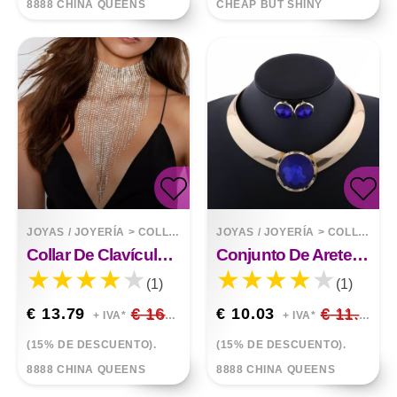
8888 CHINA QUEENS
CHEAP BUT SHINY
JOYAS / JOYERÍA
>
COLLARES
JOYAS / JOYERÍA
>
COLLARES
Collar De Clavícula Taladro Flash
Conjunto De Aretes Collar Joya
(1)
(1)
€ 13.79
€ 16.22
€ 10.03
€ 11.80
+ IVA*
+ IVA*
(15% DE DESCUENTO).
(15% DE DESCUENTO).
8888 CHINA QUEENS
8888 CHINA QUEENS