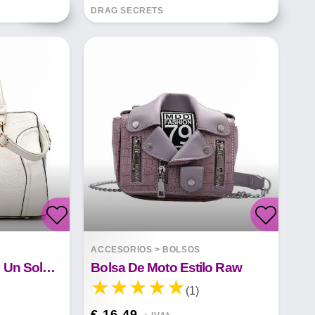
DRAG SECRETS
ACCESORIOS
>
BOLSOS
Bolso Bandolera De Un Solo Hombro Con Estampado De Cocodrilo Smiley
Bolsa De Moto Estilo Raw
(1)
€ 16.49