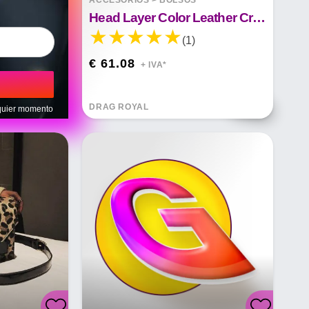
ACCESORIOS
>
BOLSOS
Head Layer Color Leather Cross - Bolso Bandolera
(1)
€ 61.08
+ IVA*
DRAG ROYAL
lquier momento