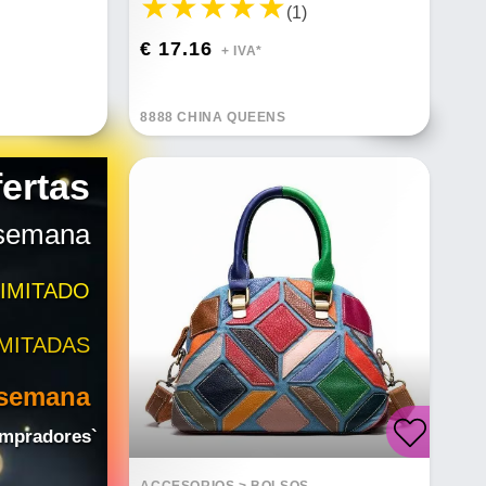
(1)
€ 17.16
+ IVA*
8888 CHINA QUEENS
ertas
 semana
LIMITADO
IMITADAS
 semana
ompradores`