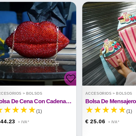
CCESORIOS
>
BOLSOS
ACCESORIOS
>
BOLSOS
Bolsa De Cena Con Cadena De Labios De Diamantes De Imitación Beso
(1)
(1)
 44.23
€ 25.06
+ IVA*
+ IVA*