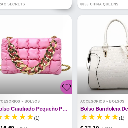
RAG SECRETS
8888 CHINA QUEENS
CCESORIOS
>
BOLSOS
ACCESORIOS
>
BOLSOS
Bolso Cuadrado Pequeño Portátil De Cadena Gruesa De Celosía
(1)
(1)
 16.69
€ 22.10