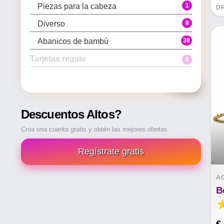
1
Piezas para la cabeza
D
8
Diverso
38
Abanicos de bambú
Tarjetas regalo
0
0
0
Todos Tarjetas regalo
Tarjetas de regalo
Descuentos Altos?
Crea una cuenta gratis y obtén las mejores ofertas.
Regístrate gratis
A
€