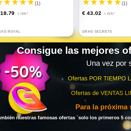
(1)
(1)
 18.79
€ 43.02
+ IVA*
+ IVA*
RAG ROYAL
DRAG SECRETS
Consigue las mejores of
Una vez por
Ofertas POR TIEMPO 
Ofertas de VENTAS L
Para la próxima
mbién nuestras famosas ofertas `solo los primeros 5 c