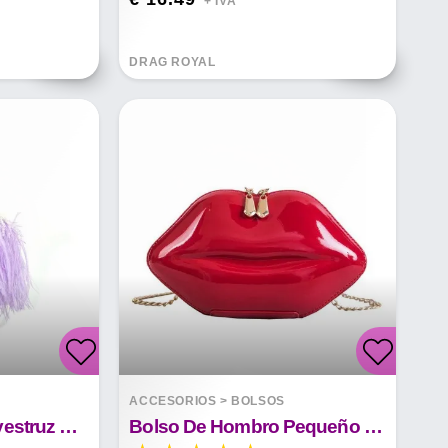
+ IVA*
DRAG ROYAL
ACCESORIOS
>
BOLSOS
Bolso De Pelo De Avestruz Bolso De Embrague De Moda
Bolso De Hombro Pequeño Con Cadena De Moda Labios