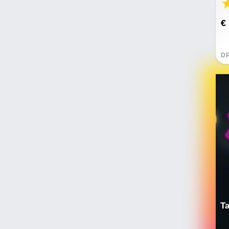
€
D
Ta