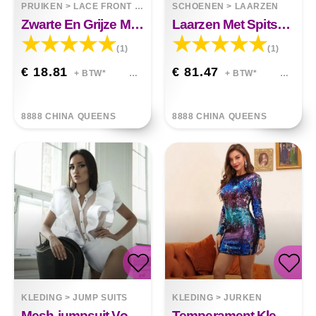
PRUIKEN
>
LACE FRONT WIGS
SCHOENEN
>
LAARZEN
Zwarte En Grijze Mid-point Pruiken Met Gemengde Kleuren
Laarzen Met Spitse Neus, Stiksels Met Hoge Hak
(1)
(1)
€ 18.81
€ 81.47
+ BTW*
+ BTW*
8888 CHINA QUEENS
8888 CHINA QUEENS
KLEDING
>
JUMP SUITS
KLEDING
>
JURKEN
Mesh-jumpsuit Voor Dames
Temperament Kleurrijke Paillettenpakket Hippe Jurk