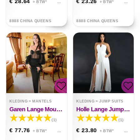
€ 28.64
€ 23.26
+ BTW*
+ BTW*
8888 CHINA QUEENS
8888 CHINA QUEENS
KLEDING
>
MANTELS
KLEDING
>
JUMP SUITS
Garen Lange Mouw Partij Bruiloft Toast Kleine Jurk
Holle Lange Jumpsuit Vrouwen Mode Rits Ingerichte Split Jumpsuit Elegante Borst Wijde Pijpen Jumpsuit
(1)
(1)
€ 77.76
€ 23.80
+ BTW*
+ BTW*