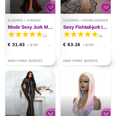
KLEDING
>
JURKEN
KLEDING
>
AVONDJURKEN
Mode Sexy Jurk Met Lange Mouwen En Lovertjes
Sexy Fishtail-jurk In Avondjurk Met Lovertjes
(1)
(1)
€ 31.63
€ 63.16
+ BTW*
+ BTW*
8888 CHINA QUEENS
8888 CHINA QUEENS