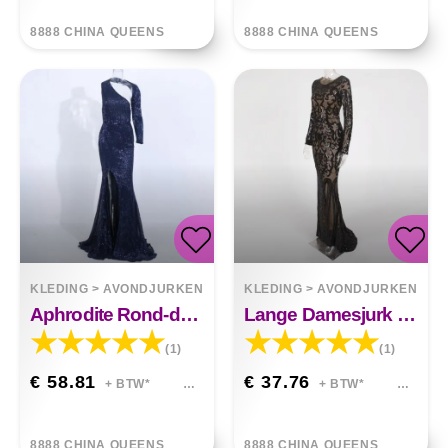
8888 CHINA QUEENS
8888 CHINA QUEENS
KLEDING
>
AVONDJURKEN
KLEDING
>
AVONDJURKEN
Aphrodite Rond-de-hals Betoverde Maxi-jurk
Lange Damesjurk Met Lange Mouwen En Pailletten
(1)
(1)
€ 58.81
€ 37.76
+ BTW*
+ BTW*
8888 CHINA QUEENS
8888 CHINA QUEENS