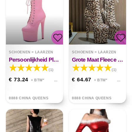
SCHOENEN
>
LAARZEN
SCHOENEN
>
LAARZEN
Persoonlijkheid Platform Hoge Hakken
Grote Maat Fleece Met Hoge Hak
(1)
(1)
€ 73.24
€ 64.67
+ BTW*
+ BTW*
8888 CHINA QUEENS
8888 CHINA QUEENS