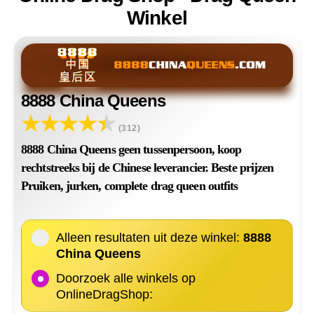
Winkel
8888 China Queens
(312)
8888 China Queens geen tussenpersoon, koop
rechtstreeks bij de Chinese leverancier. Beste prijzen
Pruiken, jurken, complete drag queen outfits
Alleen resultaten uit deze winkel:
8888
China Queens
Doorzoek alle winkels op
OnlineDragShop: