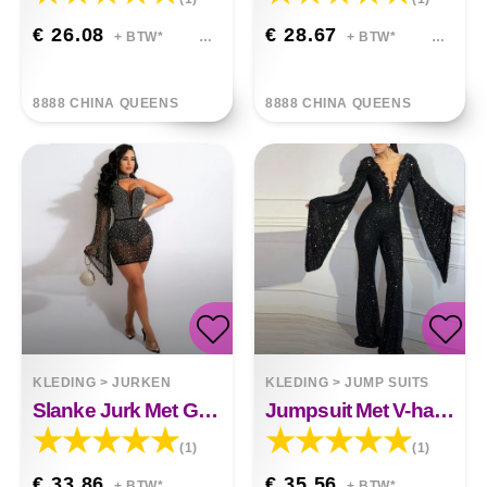
€ 26.08
€ 28.67
+ BTW*
+ BTW*
8888 CHINA QUEENS
8888 CHINA QUEENS
KLEDING
>
JURKEN
KLEDING
>
JUMP SUITS
Slanke Jurk Met Geperste Diamanten Geklemd Mesh
Jumpsuit Met V-hals En Popmouwen Met Lovertjes
(1)
(1)
€ 33.86
€ 35.56
+ BTW*
+ BTW*