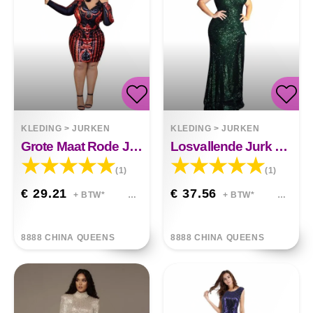
KLEDING
>
JURKEN
KLEDING
>
JURKEN
Grote Maat Rode Jurk Met V-hals En Lovertjes
Losvallende Jurk Met Pailletten
(1)
(1)
€ 29.21
€ 37.56
+ BTW*
+ BTW*
8888 CHINA QUEENS
8888 CHINA QUEENS