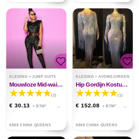
KLEDING
>
JUMP SUITS
KLEDING
>
AVONDJURKEN
Mouwloze Mid-waist Jumpsuit Met Lovertjes Voor Dames
Hip Gordijn Kostuum Jurk Met Kwastjes
(1)
(1)
€ 30.13
€ 152.08
+ BTW*
+ BTW*
8888 CHINA QUEENS
8888 CHINA QUEENS