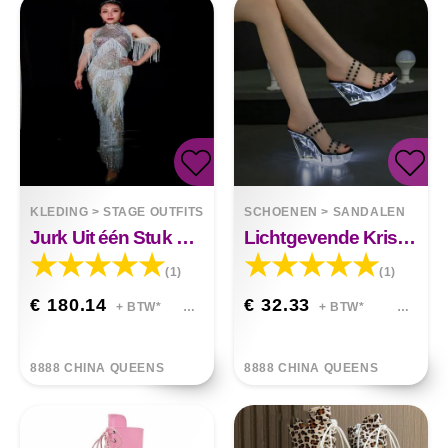
KLEDING
>
STAGE OUTFITS
SCHOENEN
>
SANDALEN
Jurk Uit één Stuk Met Diamanten Franjes
Lichtgevende Kristallen Schoenen Teen Sandalen
(1)
(1)
€ 180.14
€ 32.33
+ BTW*
+ BTW*
8888 CHINA QUEENS
8888 CHINA QUEENS