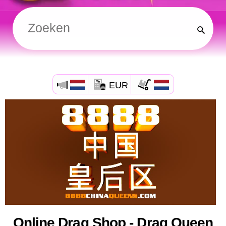
EUR
Online Drag Shop - Drag Queen