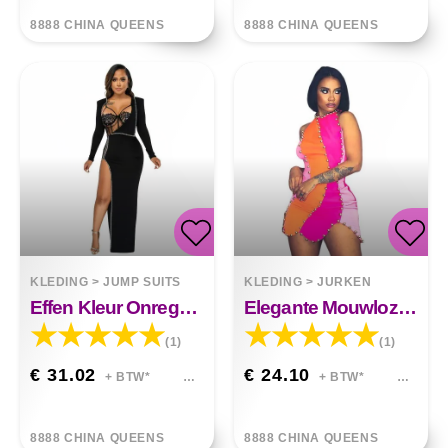
8888 CHINA QUEENS
8888 CHINA QUEENS
KLEDING
>
JUMP SUITS
KLEDING
>
JURKEN
Effen Kleur Onregelmatige Jumpsuit Met Lange Mouwen
Elegante Mouwloze Onregelmatige Jurk Met Kralen
(1)
(1)
€ 31.02
€ 24.10
+ BTW*
+ BTW*
8888 CHINA QUEENS
8888 CHINA QUEENS