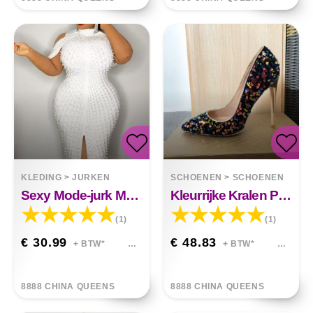
KLEDING
>
JURKEN
SCHOENEN
>
SCHOENEN
Sexy Mode-jurk Met Bubbelkralen
Kleurrijke Kralen Puntige Pumps Hoge Hakken
(1)
(1)
€ 30.99
€ 48.83
+ BTW*
+ BTW*
8888 CHINA QUEENS
8888 CHINA QUEENS