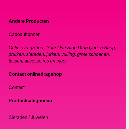
Andere Producten
Cadeaubonnen
OnlineDragShop , Your One Stop Drag Queen Shop,
pruiken, sieraden, jurken, vulling, grote schoenen,
tassen, accessoires en meer.
Contact onlinedragshop
Contact
Productcategorieën
Sieraden / Juwelen