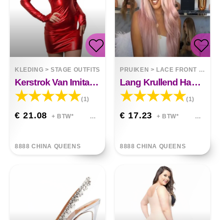
KLEDING
>
STAGE OUTFITS
PRUIKEN
>
LACE FRONT WIGS
Kerstrok Van Imitatiebont Met één Schouder
Lang Krullend Haar Ombre Donker Tot Roze Pruik
(1)
(1)
€ 21.08
€ 17.23
+ BTW*
+ BTW*
8888 CHINA QUEENS
8888 CHINA QUEENS