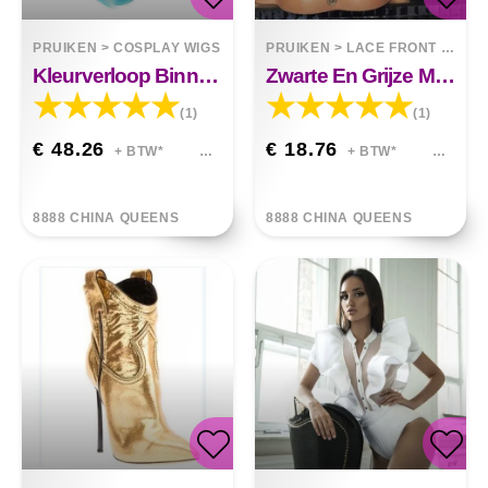
PRUIKEN
>
COSPLAY WIGS
PRUIKEN
>
LACE FRONT WIGS
Kleurverloop Binnenste Gesp Pruik Lang Krullend Haar
Zwarte En Grijze Mid-point Pruiken Met Gemengde Kleuren
(1)
(1)
€ 48.26
€ 18.76
+ BTW*
+ BTW*
8888 CHINA QUEENS
8888 CHINA QUEENS