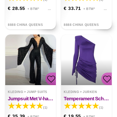
€ 28.55
€ 33.71
+ BTW*
+ BTW*
8888 CHINA QUEENS
8888 CHINA QUEENS
KLEDING
>
JUMP SUITS
KLEDING
>
JURKEN
Jumpsuit Met V-hals En Popmouwen Met Lovertjes
Temperament Schouder Lange Mouwen Geplooide Jurk Slanke Tas Hip
(1)
(1)
€ 35.39
€ 19.55
+ BTW*
+ BTW*