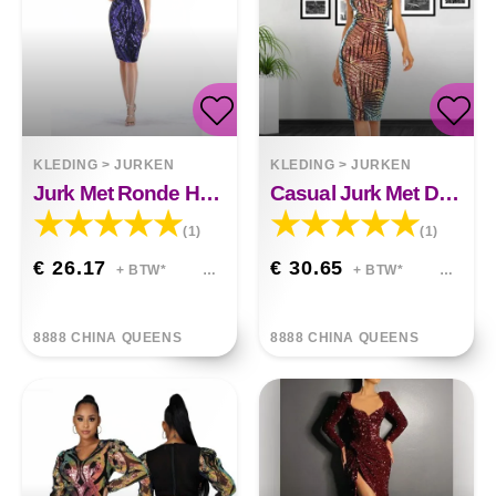
KLEDING
>
JURKEN
KLEDING
>
JURKEN
Jurk Met Ronde Hals En V-hals Voor Dames Met Lovertjes
Casual Jurk Met Diepe V-hals, Mouwloze Bil Met Lovertjes
(1)
(1)
€ 26.17
€ 30.65
+ BTW*
+ BTW*
8888 CHINA QUEENS
8888 CHINA QUEENS