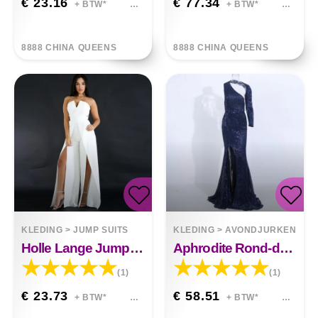
€ 23.16
€ 77.34
+ BTW*
+ BTW*
8888 CHINA QUEENS
8888 CHINA QUEENS
KLEDING
>
JUMP SUITS
KLEDING
>
AVONDJURKEN
Holle Lange Jumpsuit Vrouwen Mode Rits Ingerichte Split Jumpsuit Elegante Borst Wijde Pijpen Jumpsuit
Aphrodite Rond-de-hals Betoverde Maxi-jurk
(1)
(1)
€ 23.73
€ 58.51
+ BTW*
+ BTW*