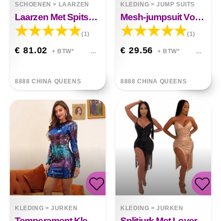
SCHOENEN
>
LAARZEN
KLEDING
>
JUMP SUITS
Laarzen Met Spitse Neus, Stiksels Met Hoge Hak
Mesh-jumpsuit Voor Dames
(1)
(1)
€ 81.02
€ 29.56
+ BTW*
+ BTW*
8888 CHINA QUEENS
8888 CHINA QUEENS
KLEDING
>
JURKEN
KLEDING
>
JURKEN
Temperament Kleurrijke Paillettenpakket Hippe Jurk
Splitjurk Met Lovertjes En Franjes