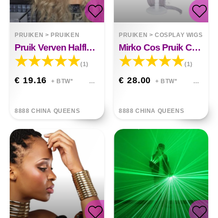
PRUIKEN
>
PRUIKEN
PRUIKEN
>
COSPLAY WIGS
Pruik Verven Halflang Lang Krullend Haar Grote Golf
Mirko Cos Pruik Cosplay Pruik Anime Pruik
(1)
(1)
€ 19.16
€ 28.00
+ BTW*
+ BTW*
8888 CHINA QUEENS
8888 CHINA QUEENS