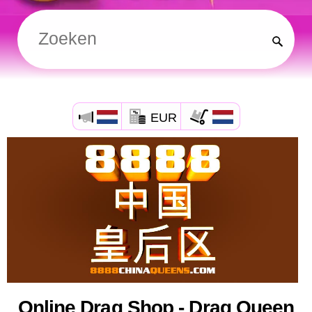
EUR
Online Drag Shop - Drag Queen