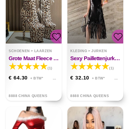
SCHOENEN
>
LAARZEN
KLEDING
>
JURKEN
Grote Maat Fleece Met Hoge Hak
Sexy Paillettenjurk Met Lovertjes
(1)
(1)
€ 64.30
€ 32.10
+ BTW*
+ BTW*
8888 CHINA QUEENS
8888 CHINA QUEENS