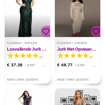
KLEDING
>
JURKEN
KLEDING
>
JURKEN
Losvallende Jurk Met Pailletten
Jurk Met Opstaande Kraag En Lange Mouwen Met Lovertjes
(1)
(1)
€ 37.39
€ 49.77
+ BTW*
+ BTW*
8888 CHINA QUEENS
8888 CHINA QUEENS