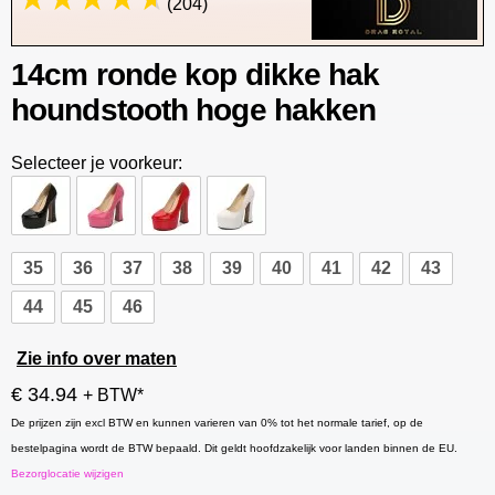
(204)
14cm ronde kop dikke hak
houndstooth hoge hakken
Selecteer je voorkeur:
35
36
37
38
39
40
41
42
43
44
45
46
Zie info over maten
€ 34.94
+ BTW*
De prijzen zijn excl BTW en kunnen varieren van 0% tot het normale tarief, op de
bestelpagina wordt de BTW bepaald. Dit geldt hoofdzakelijk voor landen binnen de EU.
Bezorglocatie wijzigen