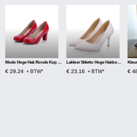
Mode Hoge Hak Ronde Kop Dames Enkele Schoenen
Lakleer Stiletto Hoge Hakken Net Rood Hoge Hakken
€ 29.24
€ 23.16
€ 4
+ BTW*
+ BTW*