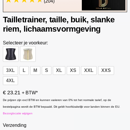
(204)
Tailletrainer, taille, buik, slanke
riem, lichaamsvormgeving
Selecteer je voorkeur:
3XL
L
M
S
XL
XS
XXL
XXS
4XL
€ 23.21
+ BTW*
De prijzen zijn excl BTW en kunnen varieren van 0% tot het normale tarief, op de
bestelpagina wordt de BTW bepaald. Dit geldt hoofdzakelijk voor landen binnen de EU.
Bezorglocatie wijzigen
Verzending