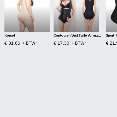
Korset
Contouren Vest Taille Vormgevende Top
Sportfi
€ 31.66
€ 17.30
€ 21.
+ BTW*
+ BTW*