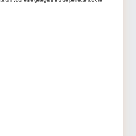
bt om voor elke gelegenheid de perfecte look te