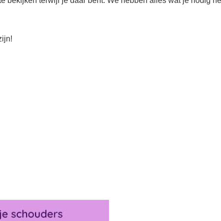
 bekijken terwijl je daar bent. We hebben alles wat je nodig he
ijn!