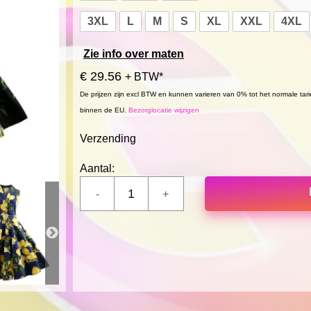
3XL
L
M
S
XL
XXL
4XL
Zie info over maten
€ 29.56
+ BTW*
De prijzen zijn excl BTW en kunnen varieren van 0% tot het normale tar
binnen de EU.
Bezorglocatie wijzigen
Verzending
Aantal: