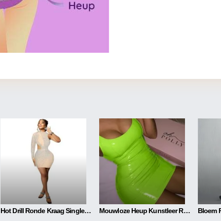
Hot Drill Ronde Kraag Single Sleeve Mesh Perspective Hollow Out Rok Jurk
Mouwloze Heup Kunstleer Rits PU Hoge Elastische Ronde Hals Jurk