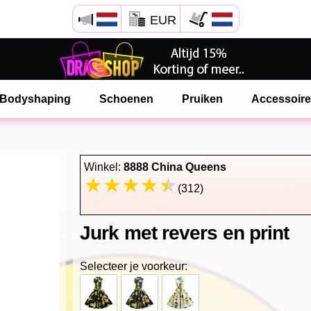
EUR
Open Safari menu.
of klik de safari knop zoals hiernaast getoont
Bodyshaping
Schoenen
Pruiken
Accessoir
en klik TOEVOEGEN AAN BUREAUBLAD
onlinedragshop is nu geinstalleeerd als APP
Winkel:
8888 China Queens
(312)
Jurk met revers en print
Selecteer je voorkeur: