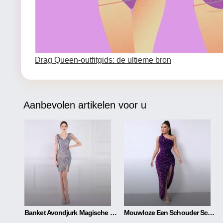
Drag Queen-outfitgids: de ultieme bron
Aanbevolen artikelen voor u
Banket Avondjurk Magische Kleur Kralen Kort
Mouwloze Een Schouder Schuine Hals Pailletten Prachtige Jurk Met Split