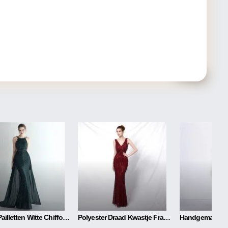
Bloem Pailletten Witte Chiffon Rok Craft Bestellen
Polyester Draad Kwastje Franje Vissenstaart Banket Elegant